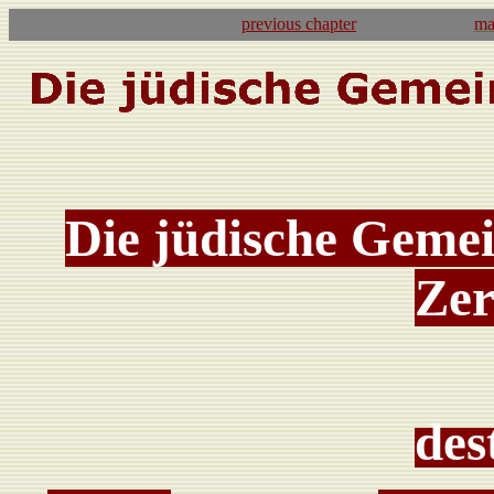
previous
chapter
ma
Die jüdische Geme
Zer
des