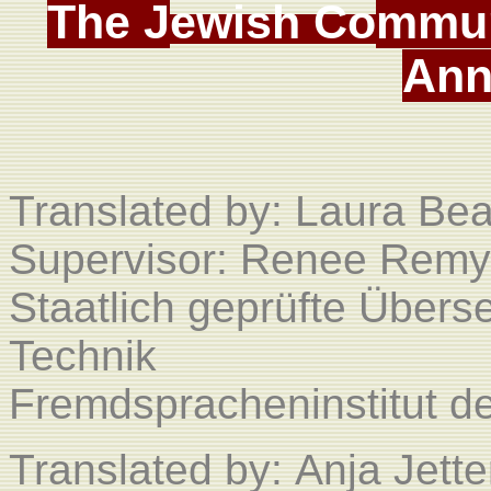
T
he
J
ewish Co
mmun
Ann
Translated by:
Laura Be
Supervisor: Renee Remy
Staatlich geprüfte Überse
Technik
Fremdspracheninstitut 
Translated by:
Anja Jette