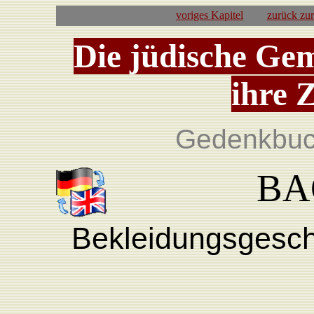
voriges Kapitel
zurück zu
Die jüdische Ge
ihre 
Gedenkbuch
BA
Bekleidungsgesch