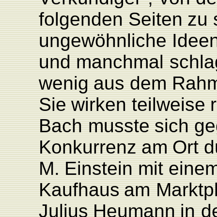
folgenden
Seiten
zu
ungewöhnliche
Ideen
und
manchmal
schla
wenig
aus
dem
Rah
Sie
wirken
teilweise
Bach
musste
sich
ge
K
onkurrenz
am
Ort
d
M.
Einstein mit
eine
K
aufhaus
am
Marktpl
Julius
Heumann
in
d