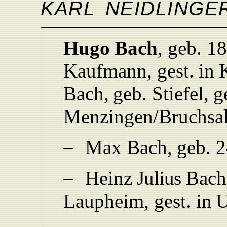
KAR
L
NEIDLINGE
Hug
o
Bach
,
geb.
18
K
aufmann,
gest.
in
Bach
,
geb
.
Stiefel
,
g
Menzingen/Bruchsal
–
Ma
x
Bach
,
geb.
2
–
Hein
z
Julius
Bach
L
aupheim,
gest.
in