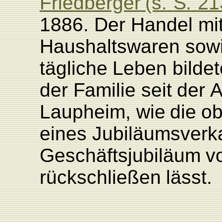
F
riedberger
(s.
S
.
21
1886.
Der
Handel
mi
Haushaltswaren
sow
tägliche
L
eben
bilde
der
F
amilie
seit
der
A
L
aupheim, wie
die
o
eines
Jubiläumsverk
Ge
schäftsjubiläum
v
rückschließen
lässt.