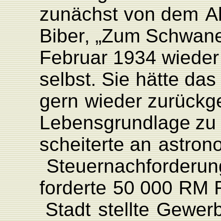
zunächst
von dem
A
Bibe
r
,
„Zum Schwan
F
ebruar
1934
wieder
selbst.
Sie
hätte das
gern
wieder
zurückg
L
ebensgrundlage
zu
scheiterte
an
astron
Steuernachforderu
forderte
50
000
RM
Stadt
stellte
Gewer