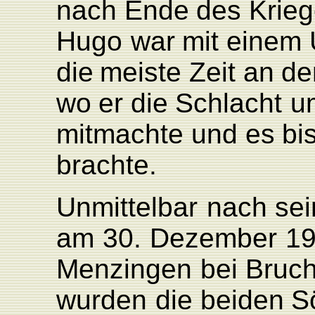
nach
Ende
des
Krie
Hugo
war
mit
einem
die
meiste
Zeit
an
de
wo
er
die
Schlacht
u
mitmachte
und
es
bi
brachte.
Unmittelbar
nach
sei
am
30.
Dezember
1
Menzingen
bei
Bruch
wurden
die
beiden
S