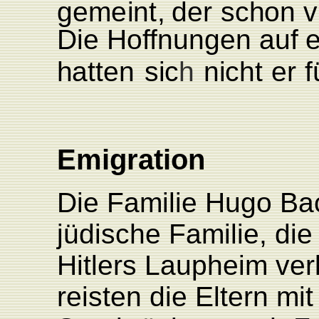
gem
e
i
n
t
,
d
er
s
c
h
on
v
Die
Hoffnungen
auf
e
h
a
t
t
en
s
i
c
h
n
i
c
ht
er
f
Emigration
Die Familie Hugo Bac
jüdische Familie, di
Hitlers Laupheim ver
reisten die Eltern mi