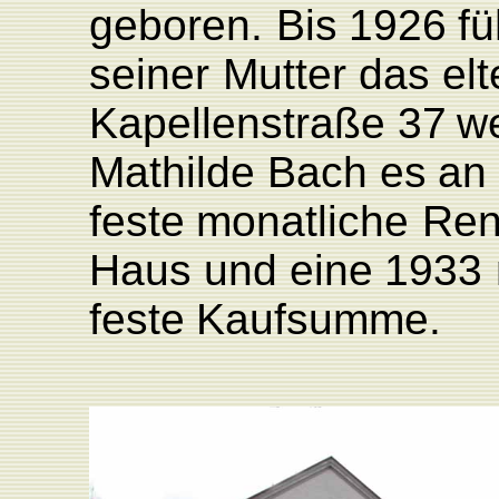
geboren.
Bis
1926
fü
seiner
Mutter
das
elt
K
apellenstraße
37
we
Mathilde
Bach
es
an
feste
monatliche
Ren
Haus
und
eine
1933
feste
K
aufsumme.