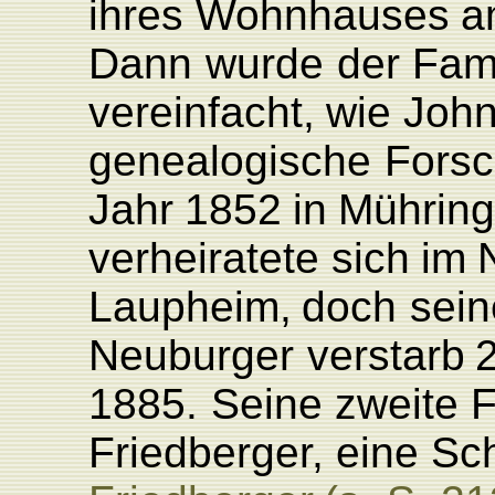
ihres
W
ohnhauses
a
Dann
wurde
der
F
am
ver
einfacht,
wie
Joh
genealogische
F
or
s
Jahr
1852
in
Mührin
verheira
tete
sich
im
L
aupheim,
doch
sei
Neubur
ger
verstarb
2
1885.
Seine
zweite
F
riedber
ge
r
,
eine
Sc