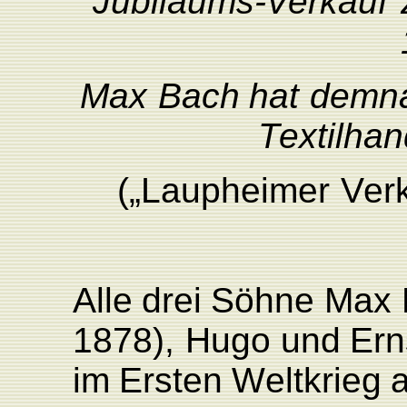
Jubiläum
s
-
V
erkauf
Max
Bach
hat
demn
T
extilhan
(„
L
aupheimer
V
er
Alle
drei
Söhne
Max
1878),
Hugo und
Ern
im
Ersten
W
eltkrieg
a