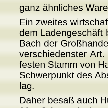
ganz
ähnliches
W
are
Ein
zweites
wirtschaf
dem
L
adengeschäft
Bach
der
Großhande
verschiedenster
Art.
festen
Stamm von
Ha
Schwerpunkt
des
Ab
la
g
.
Daher
besaß
auch
H