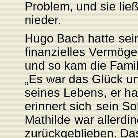
Problem, und sie lie
nieder.
Hugo
Bach
hatte
sei
finanzielles
V
ermöge
und
so
kam
die
F
ami
„Es
war
das Glück
u
seines
L
ebens,
er
ha
erinnert
sich
sein So
Mathilde
war allerdin
zurückgeblie
ben.
Da