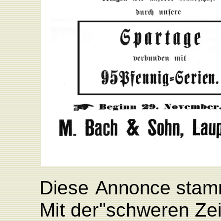
D
i
ese
A
n
n
o
n
ce
s
t
am
Mit
de
r
"schweren
Ze