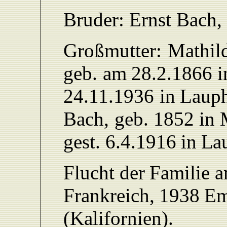
Bruder: Ernst Bach,
Großmutter:
Mathil
geb.
am
28.2.
1866
i
24.
11.1936
in
L
aup
Bach,
geb. 1852
in
gest.
6.4.
1916
in
L
a
Flucht
der
F
amilie
a
F
rankreich,
1938
Em
(
K
alifornien).