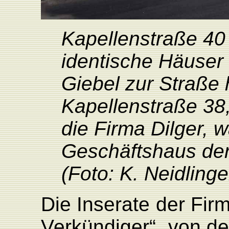
Kapellenstraße 40
identische Häuser
Giebel zur Straße 
Kapellenstraße 38
die Firma Dilger,
Geschäftshaus d
(Foto: K. Neidlinge
Die
Inserate
der
F
ir
V
erkündiger“,
von
de