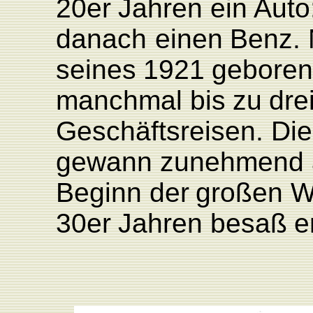
20er
Jahren
ein
Auto
danach
einen
Benz.
seines
1921
gebore
manchmal
bis
zu
dre
Geschäftsreisen.
Di
gewann
zunehmend
Beginn
der
großen
W
30er
Jahren
besaß
e