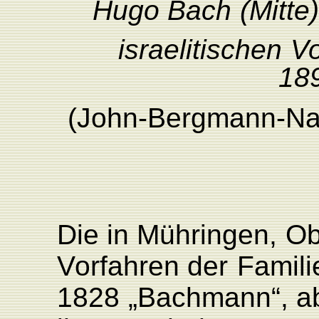
Hugo
Bach
(Mitte)
israeliti
schen
V
18
(John-Bergmann-Na
Die
in
Mühringen,
Ob
V
orfahren
der
F
amili
1828
„Bachman
n
“,
a