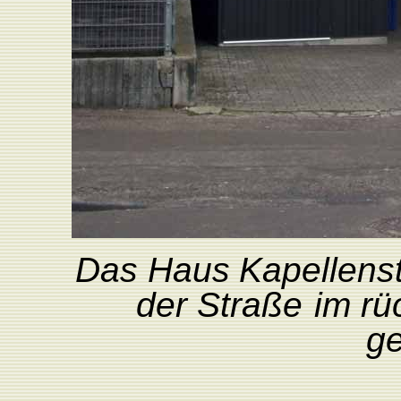
Das
Haus
K
apellens
der
Straße
im
rü
ge