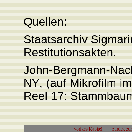
Quellen:
Staatsarchiv
Sigmari
Restitutionsakten.
John-Bergmann-Nac
N
Y
,
(auf
Mikrofilm
im
Reel
17:
Stammbau
voriges Kapitel
zurück zu