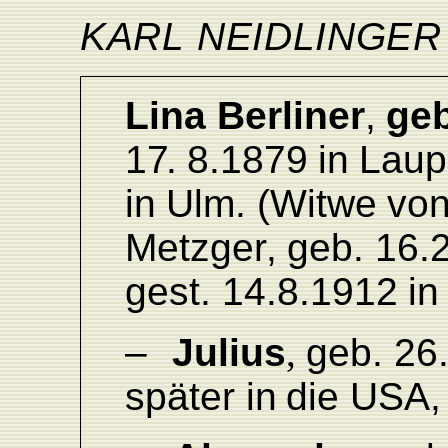
KARL
NEIDLINGER
Lina
Berliner
,
geb
1
7
.
8.
1879
in
L
aup
in
Ulm.
(Witwe
vo
Metzge
r
,
geb.
16.2
gest.
14.8.
1912
in
–
Julius
,
geb.
26.
später
in
die
US
A
,