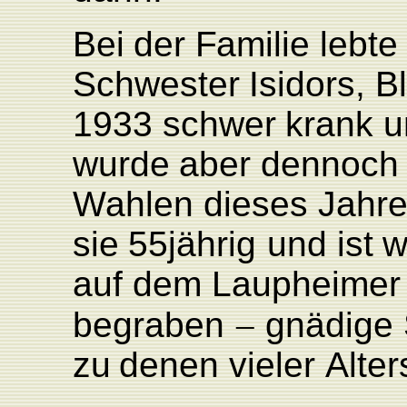
Bei
der
F
amilie
lebte
Schwester
Isidors,
B
1933
schwer
krank
u
wurde
aber
dennoch
W
ahlen
dieses
Jahr
sie
55jährig
und
ist
w
auf
dem
L
aupheimer
begraben
–
gnädige
zu
denen
vieler
Alte