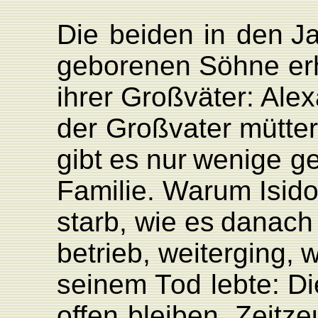
Die
beiden
in
den J
geborenen
Söhne
er
ihrer Großväter: Ale
der
Großvater
müt
te
gibt
es
nur
wenige
ge
F
amilie.
W
arum Isido
starb,
wie
es
danach 
betrieb,
wei
tergin
g
,
w
seinem
T
od
lebte:
Di
offen
bleiben.
Zeit
ze