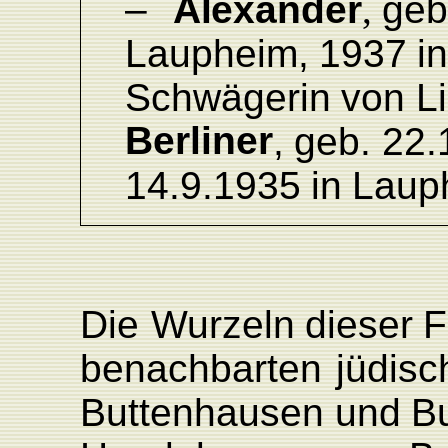
–
Alexander
,
geb
L
aupheim,
1937
i
Schwägerin
von
L
Berliner
,
geb.
22.
14.9.
1935
in
L
aup
Die
W
urzeln
dieser
F
benachbarten
jüdisc
Buttenhausen
und
B