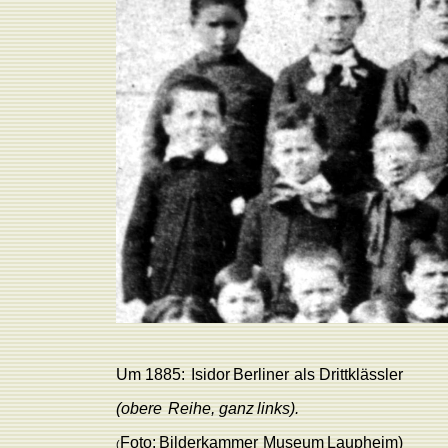
Um
1885:
Isidor
Berliner
als
Drittklässler
(obere
R
eihe,
ganz
links).
F
oto:
Bilderkammer
Museum
L
aupheim)
(