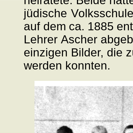
heiratete.
Beide
hatt
jüdische
V
olksschul
auf dem
ca.
1885
en
L
ehrer
Ascher
abgebi
einzigen
Bilde
r
,
die
z
werden
konnten.