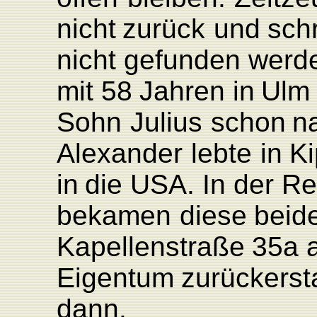
nicht
zurück
und
schr
nicht
gefunden
werd
mit
58
Jahren
in
Ulm
Sohn
Julius
schon
n
Alexander
lebte
in
K
in
die
US
A
.
In
der
Re
bekamen
diese
bei
d
K
apellenstraße
35a a
Eigentum
zurückerst
dann.