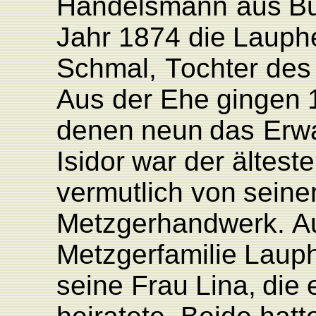
Handelsmann
aus
B
Jahr
1874
die
L
auph
Schmal,
T
ochter
des
Aus
der
Ehe
gingen
denen
neun
das
Er
w
Isidor
war
der
älteste
vermutlich
von
sein
Metzgerhandwerk.
A
Metzgerfamilie
L
aup
seine
F
rau
Lina,
die