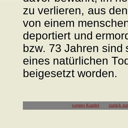
zu
ver
lieren,
aus
den
von
einem
menschen
deportiert
und
ermor
bz
w
.
73
Jahren
sind
eines
natürlichen
T
o
beigesetzt
worden.
voriges Kapitel
zurück zu