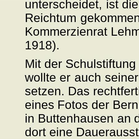
unterscheidet,
ist
die
Reichtum
gekomme
K
ommerzienrat
L
eh
1918).
Mit der
Schulstiftun
wollte
er
auch
seiner
setzen.
Das rechtfert
eines
F
otos der
Bern
in
Buttenhausen
an
dort eine
Dauerausst