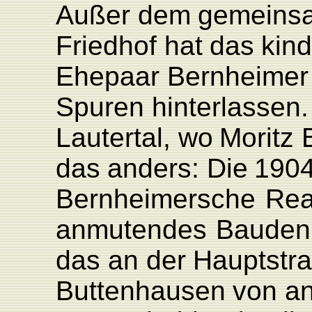
Außer
dem
gemeins
F
riedhof
hat
das
kind
Ehepaar
Bernheimer
Spuren
hinterlassen.
L
autertal,
wo
Moritz
das
anders:
Die
190
Bernheimersche
Rea
anmutendes
Bauden
das an
der
Hauptstr
Buttenhausen
von
an