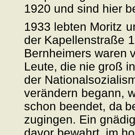
1920
und
sind
hier
b
1933
lebten
Moritz
u
der
K
apellenstraße
1
Bernheimers
waren
L
eute,
die
nie
groß
i
der
Nationalsozialis
verändern
begann,
w
schon
beendet,
da
b
zugingen.
Ein
gnädi
davor bewahrt,
im
ho