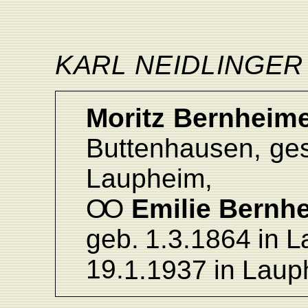
KAR
L
NEIDLINGER
Moritz
Bernheim
Buttenhausen,
ges
L
aupheim,
O
O
Emilie
Bernh
geb.
1.3.1864
in
L
19.
1.
1937
in
L
aup