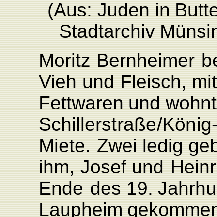
(Aus:
Juden
in
Butt
Stadtarchiv
Münsi
Moritz
Bernheimer
b
Vieh
und
Fleisch, mi
F
ettwa
ren
und
wohnt
Schiller
straße/Köni
g
Miete.
Zwei ledig
geb
ihm,
Josef und
Heinr
Ende
des 19.
Jahrhu
L
aupheim
gekommen