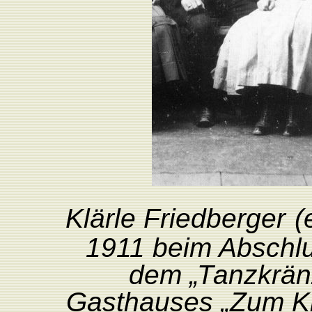
Klärle
F
riedberger
(
1911
beim Abschl
dem
„
T
anz
krä
Gasthauses „Zum K