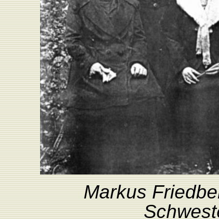
Markus
F
riedbe
Schwest