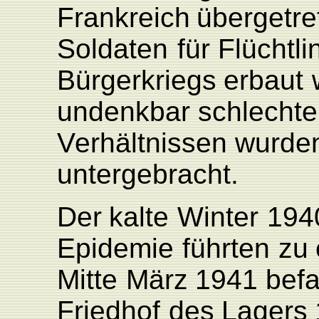
F
rankreich
übergetr
Soldaten
für
Flüchtli
Bürgerkriegs
erbaut
undenkbar schlecht
V
erhältnissen
wurde
untergebracht.
Der
kalte
Winter
194
Epidemie
führten
zu
Mitte
März
1941
bef
F
riedhof
des
L
agers