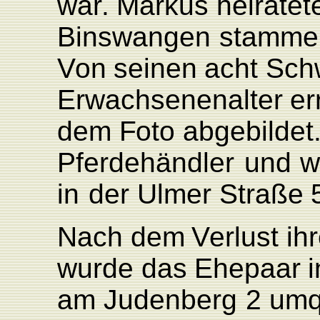
wa
r
.
Markus
heira
tet
Binswangen
stamme
V
on
sei
nen
acht
Sch
Erwachsenenalter
er
dem
F
oto abgebildet
Pferdehändler
und
w
in
der
Ulmer
Straße
Nach
dem
V
erlust
ih
wurde
das
Ehepaar
i
am
Judenberg
2
umq