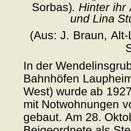
Sorbas)
. Hinter
ihr
und
Lina
St
(Aus:
J
.
Braun,
Al
t
-
In
der
W
endelinsgru
Bahnhöfen
L
auphei
W
est)
wurde
ab
192
mit
Notwohnungen
v
gebaut.
Am
28.
Okto
Beigeordnete
als
Ste