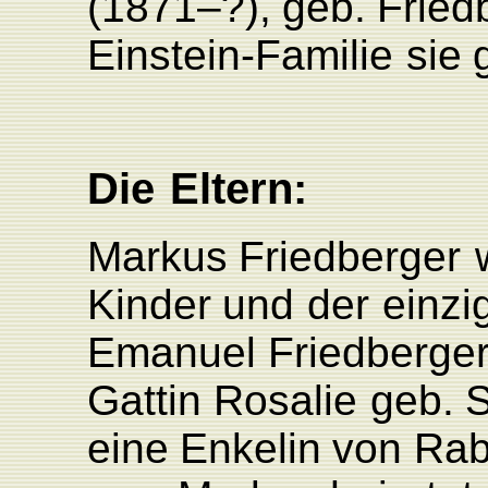
(1871–?),
geb.
F
ried
Ein
stein-
F
amilie
sie
Die
Eltern:
Markus
F
riedberger
Kinder
und
der
einzi
Emanuel
F
riedberge
Gattin
Rosalie
geb.
S
eine
Enkelin
von
Rab