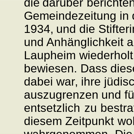
die
darüber
berichte
Gemeindezeitung
in
1934,
und die
Stifter
und Anhänglichkeit
a
L
aupheim
wiederholt
bewiesen.
Dass
die
dabei
wa
r
,
ihre
jüdis
auszugrenzen
und fü
entsetzlich
zu
bestra
diesem
Zeitpunkt
wo