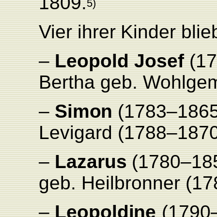
1809.
5)
Vier
ihrer
Kinder bli
–
Leopold
Josef
(1
Bertha
geb.
W
ohlge
–
Simon
(1783–1865
L
evigard
(1788–1870
–
Lazarus
(1780–18
geb.
Heilbronner
(17
–
Leopoldine
(1790