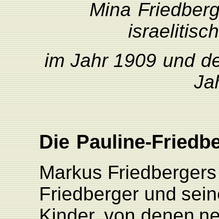
Mina
F
riedber
israelitisc
im
Jahr
1909
und
d
Ja
Die
P
aulin
e
-Friedb
Markus
F
riedbergers
F
riedberger
und
sein
Kinde
r
,
von
denen
n