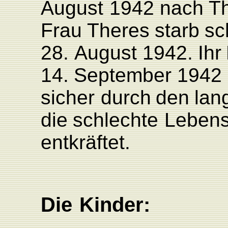
August
1942
nach
T
F
rau
Theres
starb
sc
28.
August
1942.
Ihr
14.
September
1942
sicher
durch
den
lan
die
schlechte
L
ebens
entkräftet.
Die
Kinder: