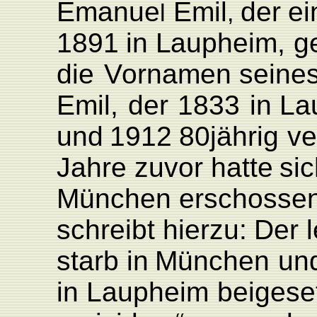
Emanue
Emil
der
ei
l
,
1891
in
L
aupheim,
g
die
V
ornamen
seine
Emil,
der
1833
in
L
a
und
1912
80jährig
ve
Jahre
zuvor
hatte
si
München erschossen
schreibt
hierzu:
Der
starb
in
München
un
in
L
aupheim
beigeset