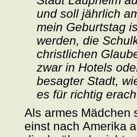
Stadt Laupheim aus
und soll jährlich 
mein Geburtstag i
werden, die Schul
christlichen Glaub
zwar in Hotels ode
besagter Stadt, wi
es für richtig erach
Als
armes
Mädchen
einst
nach
Amerika
a