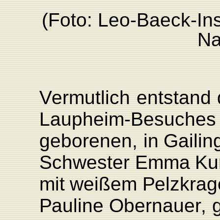
(Foto:
L
e
o
-Baec
k
-Ins
Na
V
ermutlich
entstand
L
aupheim-Besuches
geborenen,
in
Gailin
Schwester
Emma
K
u
mit
weißem
P
elzkrag
P
auline Obernaue
r
,