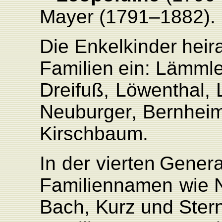
Mayer
(1791–1882).
Die
Enkelkinder
heir
F
amilien
ein:
Lämmle
Dreifuß,
Löwenthal,
Neuburge
r
,
Bernheim
Kirschbaum.
In
der
vierten
Genera
F
amiliennamen
wie
Bach,
K
urz
und
Ster