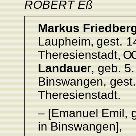
ROBE
R
T
E
ß
Markus
Friedber
L
aupheim,
gest.
1
Theresienstadt,
O
Landaue
r
,
geb.
5.
Binswangen,
gest
Theresienstadt.
–
[Emanuel
Emil,
in
Binswangen],