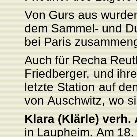
V
on
Gurs
aus
wurde
dem
Sammel-
und
D
bei
P
aris
zusammenge
Auch
für
Recha
Reut
F
riedberge
r
,
und
ihr
letzte
Station
auf
de
von
Auschwitz,
wo
s
Klara
(Klärle)
verh.
in
L
aupheim.
Am
18.