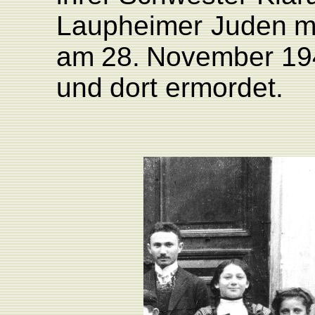
L
aupheimer
Juden
m
am
28.
November
19
und
dort
ermordet.