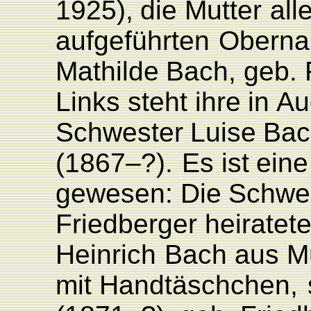
1925),
die
Mutter
all
aufgeführten
Ober
na
Mathilde
Bach,
geb.
Links
steht
ihre
in
Au
Schwester
L
uise
Bac
(1867–?).
Es
ist
eine
gewesen:
Die
Schwe
F
riedberger
heiratet
Heinrich
Bach
aus
M
mit
Handtäschchen,