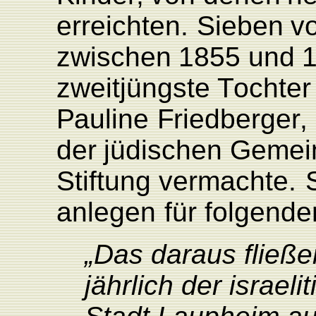
erreichten.
Sieben
v
zwischen
1855 und
zweitjüngste
T
ochter
P
auline
F
riedberge
r
,
der
jüdischen
Gemei
Stiftung
vermachte.
anlegen
für
folgende
„Das daraus fließ
jährlich der israe