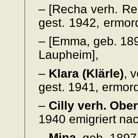
– [Recha
verh.
Re
gest.
1942,
ermor
–
[Emma,
geb.
18
L
aupheim],
–
Klara
(Klärle)
,
v
gest.
1941,
ermor
–
Cilly
verh.
Ober
1940
emigriert
na
Mina
,
–
geb.
1897