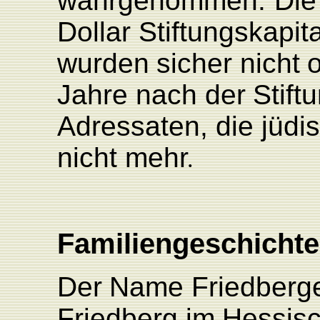
wahrgenommen.
Die
Dollar
Stiftungskapita
wurden
sicher
nicht
o
Jahre
nach
der
Stift
Adressaten,
die
jüdi
nicht
meh
r
.
Familiengeschichte
Der
Name
F
riedberg
F
riedberg
im
Hessis