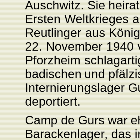
Auschwitz.
Sie
heira
Ersten
W
eltkrieges
Reutlinger
aus
König
22.
November
1940
Pforzheim
schlagarti
badischen
und
pfälzi
Internierungslager
G
deportiert.
Camp
de
Gurs
war
e
Barackenlage
r
,
das