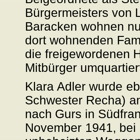
Bürgermeisters
von
Baracken
wohnen n
dort
wohnenden
F
am
die
freigewordenen
H
Mitbürger
umquartier
Klara
Adler
wurde
eb
Schwester
Recha)
a
nach
Gurs
in
Südfran
November
1941,
bei