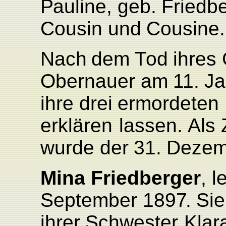
P
auline,
geb.
F
ried
be
Cousin
und
Cousine.
Nach
dem
T
od
ihres
Obernauer
am
11.
Ja
ihre
drei
ermordeten
erklären
lassen.
Als
wurde
der
31.
Dezem
Mina
Friedberger
, l
September
189
7
.
Sie
ihrer
Schwester
Klar