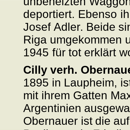
unbeheizten
W
aggo
deportiert.
Ebenso
ih
Josef
Adle
r
.
Beide
si
Riga
umgekommen
1945
für
tot
erklärt
w
Cilly
verh.
Obernau
1895
in
L
aupheim, is
mit
ihrem Gatten
Ma
Argentinien
ausgewa
Obernauer
ist
die
auf