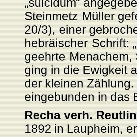
„suicidu
m
“
angegebe
Steinmetz
Müller
gef
20/3),
einer
gebroch
hebräischer
Schrift:
geehrte
Menachem,
ging
in
die
Ewigkeit
der
kleinen
Zählun
g
.
eingebunden
in
das
Recha verh.
Reutli
1892
in
L
aupheim,
e