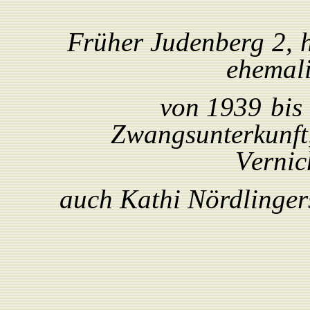
F
rüher Judenberg
2,
ehemal
von 1939
bis
Zwangsunterkunft
V
ernic
auch
K
athi
Nördlinger