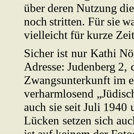
über
deren
Nutzung
di
noch
stritten.
Für
sie
wa
vielleicht
für
kurze
Zei
Sicher
ist
nur
K
athi
Nö
Adresse:
Judenberg
2,
Zwangsunterkunft
im
e
verharmlosend
„
Jüdi
sc
auch
sie
seit
Juli
1940
Lücken
setzen
sich
auc
ist
auf
keinem
der
F
oto