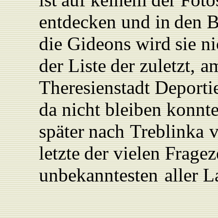
entdecken
und
in
den
B
die
Gideons wird
sie
ni
der
Liste
der
zuletzt,
a
Theresienstadt
Deportie
da
nicht
bleiben
konnt
später
nach
T
reblinka
v
letzte
der vielen
F
ragez
unbekanntesten
aller
L