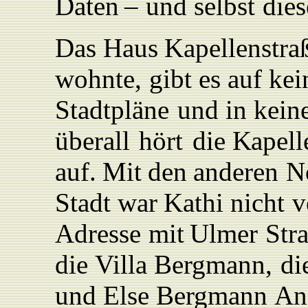
Daten
–
und
selbst
dies
Das
Haus
K
apellenstra
wohnte,
gibt
es auf
kei
Stadtpläne
und in kei
überall
hört
die
K
apell
au
f
.
Mit
den
anderen
N
Stadt
war
K
athi
nicht
v
Adresse
mit
Ulmer
Str
die
Villa Bergmann,
di
und
Else
Bergmann
An