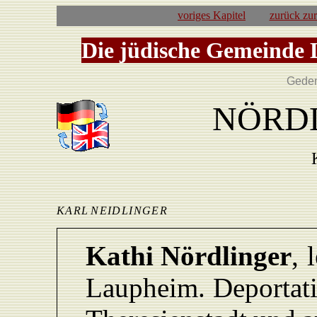
voriges Kapitel
zurück zu
Die jüdische Gemeinde 
Geden
NÖRDL
KAR
L
NEIDLINGE
R
Kathi
Nördlinger
,
L
aupheim.
Deportat