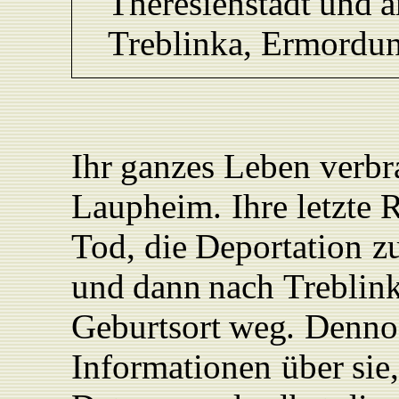
Theresienstadt
und
T
reblinka,
Ermordu
Ihr
ganzes
L
eben
verbr
L
aupheim.
Ihre
letzte
R
T
od,
die
Deportation
z
und
dann
nach
T
reblin
Geburtsort
we
g
.
Denno
Informationen
über
sie