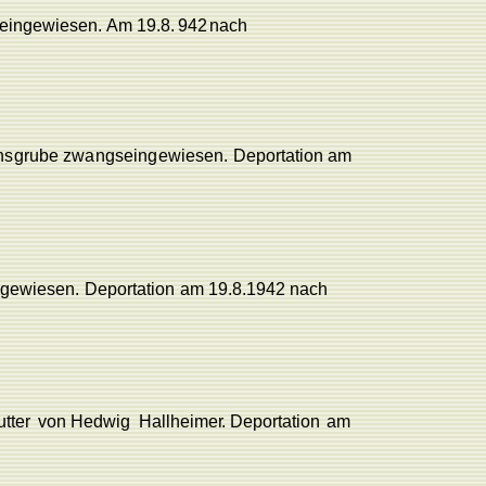
eingewiesen.
Am
19.8.
942
nach
nsgrub
e
zwangseingewiesen.
Deportation
am
gewiesen.
Deportation
am
19.8.1942
nach
tter
von Hedwig
Hallheime
r
.
Deportation
am