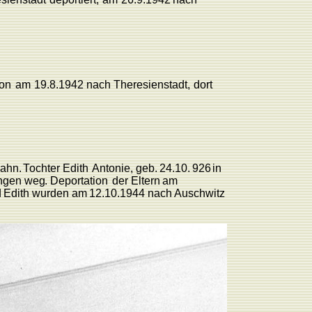
ion
am
19.8.1942
nach
There
sienstadt,
dort
ahn.
T
ochter
Edith
Antonie,
geb.
24.10.
926
in
ingen
we
g
.
Deportation
der
Eltern
am
d
Edith
wurden am
12.10.1944
nach
Auschwitz