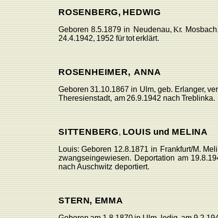
ROSENBER
G
,
HE
D
WIG
Geboren
8.5.1879
in
Neudenau,
K
r
.
Mosbach
24.4.1942,
1952
für
tot
erklärt.
ROSENHEIMER
,
ANNA
Geboren
31.10.1867
in
Ulm,
geb.
Erlange
r
,
ver
Theresienstadt,
am
26.9.1942
nach
T
reblinka.
SITTENBER
G
L
OUI
S
und
MELINA
,
L
ouis:
Geboren
12.8.1871
in
F
rankfurt/M. Mel
zwangseingewiesen.
Deportation
am
19.8.19
nach
Auschwitz
deportiert.
STER
N
,
EMMA
Geboren
am 1.8.1870
in
Ulm,
ledi
g
,
am
9.2.19