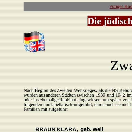
voriges Kap
Die jüdisc
Zwa
Nach
Beginn
des
Zweiten
W
eltkrieges,
als
die
N
S
-Behör
wurden
aus
anderen
Städten
zwischen
1939
und
1942
im
oder
ins ehemalige
R
abbinat
eingewiesen,
um
später
von
folgenden nun
tabellarisch
aufgeführt,
damit auch
sie
nicht
F
amilien
mit
aufgeführt.
BR
A
U
N
KLAR
A
,
geb.
W
eil