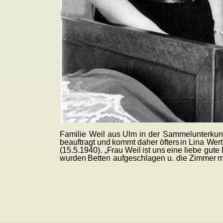
F
amilie
W
eil
aus
Ulm
in
der
Sammelunterkunf
beauftragt und
kommt
daher
öfters
in
Lina
W
er
(15.5.1940).
„
F
rau
W
eil
ist uns
eine
liebe
gute
wurden
Betten
aufgeschlagen u.
die
Zimmer
m