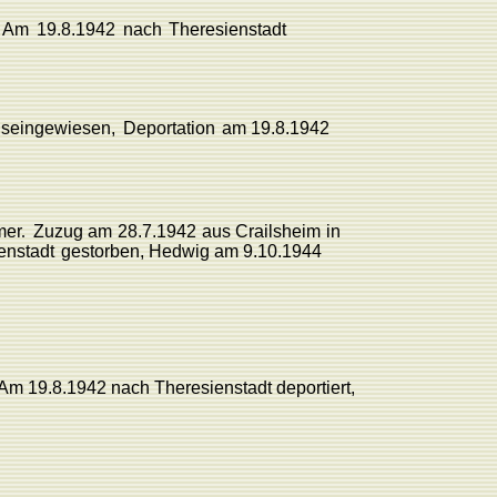
.
Am
19.8.1942
nach
There
sienstadt
seingewiesen,
Deportation
am 19.8.1942
me
r
.
Zuzug
am
28.7.1942
aus Crailsheim
in
enstadt
gestorben,
Hedwig
am
9.10.1944
m 19.8.1942 nach Theresienstadt deportiert,