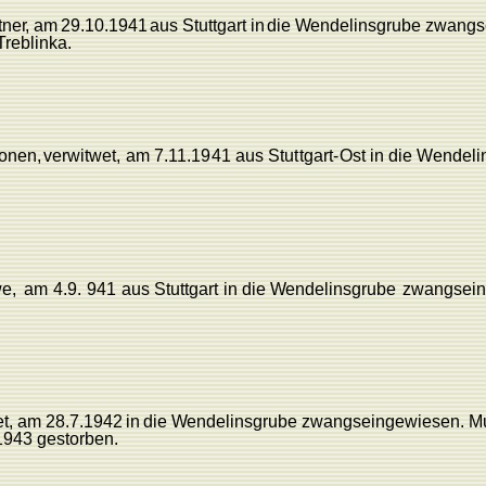
tne
r
,
am
29.10.1941
aus
Stuttgart
in
die
W
endelinsgrube
zwangs
T
reblinka.
onen,
verwitwet,
am
7.11.
194
1
au
s
Stuttgar
t
-
Ost
i
n
di
e
W
endeli
e,
am
4.9.
941
aus
Stuttgart
in
die
W
endelinsgrube
zwangsein
t,
am
28.7.1942
in
die
W
endelinsgrube
zwangseingewiesen.
Mu
1943 gestorben.