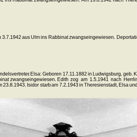
m
3.7.1942
aus
Ulm
ins Rabbinat
zwangseingewiesen.
Deportat
ndelsvertrete
r.
Elsa:
Geboren
17.11.1882
in
L
udwigsbur
g
,
geb.
K
inat
zwangseingewiesen.
Edith
zog
am
1.5.1941
nach
Herrl
m
23.8.1943.
Isidor
starb
am
7.2.1943
in
Theresienstadt,
Elsa
un