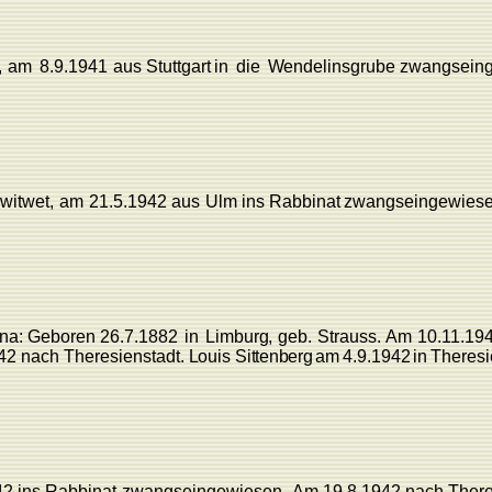
,
am
8.9.1941
aus Stuttgart
in
die
W
endelinsgrube zwangsein
witwet,
am
21.5.1942
aus
Ulm
ins
Rabbinat
zwangseingewiese
ina:
Geboren
26.7.1882
in
Limbur
g
,
geb.
Strauss.
Am
10.11.19
42
nach
Theresienstadt.
L
ouis
Sittenberg
am
4.9.1942
in
Theresi
42
ins
Rabbinat
zwangs
eingewiesen.
Am
19.8.1942
nach
There