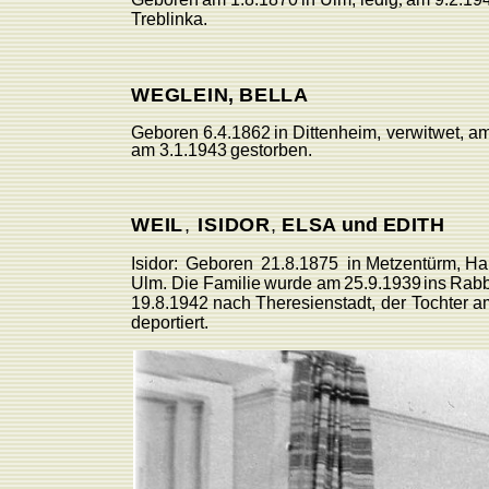
T
reblinka.
WEGLEI
N
,
BELLA
Geboren
6.4.1862
in
Dittenheim,
verwitwet,
a
am
3.1.1943
gestorben.
WEI
L
,
ISIDOR
,
ELS
A
und
E
DITH
Isidor:
Geboren
21.8.1875
in Metzentürm,
Ha
Ulm.
Die
F
amilie
wurde
am
25.9.1939
ins
Rabb
19.8.1942
nach
Theresienstadt,
der
T
ochter a
deportiert.