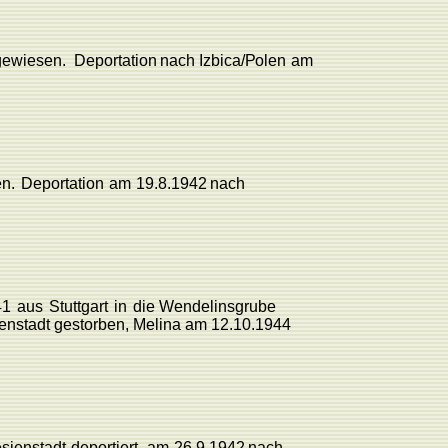
gewiesen.
Deportation
nach
Izbica/
P
olen
am
n.
Deportation
am
19.8.1942
nach
41
aus
Stuttgart
in
die
W
endelinsgrube
enstadt
gestorben,
Melina am
12.10.1944
sienstadt
deportiert,
am
26.9.1942
nach