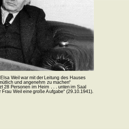
Elsa
W
eil
war
mit
der
L
eitung
des
Hauses
mütlich
und
angenehm
zu
mache
n
“
zt
28
P
ersonen
im
Heim
.
.
.
unten
im
Saal
r
F
rau
W
eil
eine
große
A
ufgabe“
(29.10.
1941).