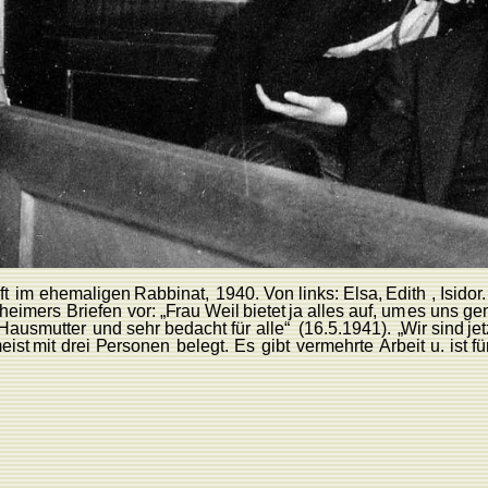
t
im
ehemaligen
R
abbinat,
1940.
V
on
links:
Elsa,
Edith
,
Isido
r
.
theimers
Briefen
vor:
„
F
rau
W
eil
bietet
ja
alles au
f
,
um
es
uns
ge
Hausmutter
und
sehr
bedacht
für
alle“
(16.5.1941).
„
Wir
sind
jet
eist
mit
drei
P
ersonen
belegt.
Es
gibt
vermehrte
Arbeit
u.
ist
fü