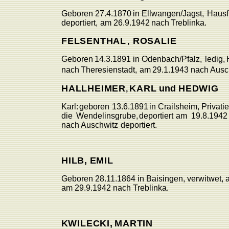
Geboren
27.4.1870
in
Ellwangen/Jagst,
Hausf
deportiert,
am
26.9.1942
nach
T
reblinka.
FELSENTHAL
ROSALIE
,
Geboren
14.3.1891
in
Odenbach/Pfalz,
ledi
g
,
nach
Theresienstadt,
am
29.1.1943
nach
Ausc
HALLHEIMER
KAR
L
und
HE
D
WIG
,
K
arl:
geboren
13.6.1891
in
Crailsheim,
P
rivatie
die
W
endelinsgrube,
deportiert
am
19.8.1942
nach
Auschwitz
deportiert.
HIL
B
,
EMIL
Geboren 28.11.1864 in Baisingen, verwitwet,
am 29.9.1942 nach Treblinka.
K
WILECKI
,
MARTIN