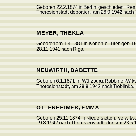
Geboren
22.2.1874
in
Berlin,
geschieden,
Ren
Theresienstadt
deportiert,
am
26.9.1942
nach
MEYER
,
THEKLA
Geboren
am 1.4.1881
in
Könen
b.
T
rie
r
,
geb.
B
28.11.1941
nach
Riga.
NEUWIRT
H
,
BABETTE
Geboren
6.1.1871
in
Würzbur
g
,
Rabbine
r
-
Witw
Theresienstadt,
am
29.9.1942
nach
T
reblinka.
O
TTENHEIMER
,
EMMA
Geboren
25.11.1874
in
Niederstetten,
verwitwe
19.8.1942
nach
Theresienstadt,
dort am
23.5.