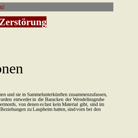
tel
 Zerstörung
onen
men
und
sie
in
Sammelunterkünften
zusammenzufassen,
urden
entweder
in
die
Baracken
der
W
endelinsgrube
ermords,
von
denen
es
fast
kein
Material
gibt,
sind
im
e Beziehungen
zu
L
aupheim
hatten,
sind
vorn bei
den