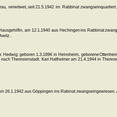
rau,
verwitwet,
seit
21.5.
1942
im
Rabbinat
zwangseinquartiert
Hausgehilfin,
am
12.1.1940
aus
Hechingen
ins
Rabbinat
zwang
.
hwitz
r
.
Hedwig:
geboren
1.3.
1896
in
Heinsheim,
geborene
Ottenhei
nach
Theresienstadt.
K
arl
Hallheimer
am
21.4.1944
in
Theresi
 am 26.1.1942 aus Göppingen ins Rabinat zwangseingewiesen. A