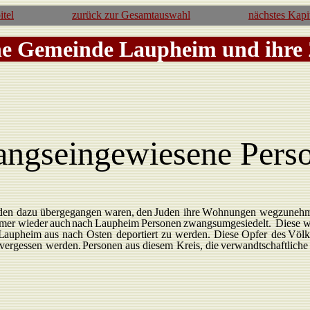
itel
zurück zur Gesamtauswahl
nächstes Kapi
he Gemeinde Laupheim und ihre
ngseingewiesene Pers
den
dazu
übergegangen waren,
den
Juden
ihre
W
ohnungen
wegzuneh
mer
wieder
auch
nach
L
aupheim
P
ersonen
zwangsumgesiedelt.
Diese
w
L
aupheim
aus
nach
Osten
deportiert
zu
werden.
Diese Opfer
des
Völk
vergessen
werden.
P
ersonen
aus
diesem
Kreis,
die
verwandtschaftlich