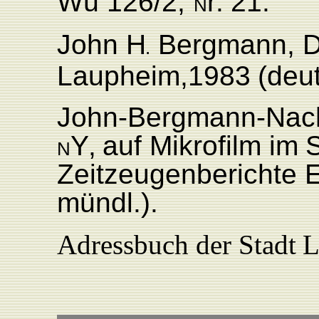
Wü 126/2,
r
.
21.
N
John
H
Bergmann,
D
.
L
aupheim,1983
(deu
John-Bergmann-Nach
Y
,
auf
Mikrofilm
im
S
N
Zeitzeugenberichte
E
mündl.).
Adressbuch
der
Stadt