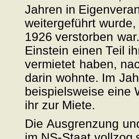
Jahren
in
Eigenveran
weitergeführt
wurde,
1926
ver
storben
wa
r
Einstein
einen
T
eil
ih
vermietet
haben,
na
darin
wohnte.
Im
Jah
beispielsweise
eine
ihr
zur
Miete.
Die
Ausgrenzung
un
im
N
S
-
Staat
vollzog