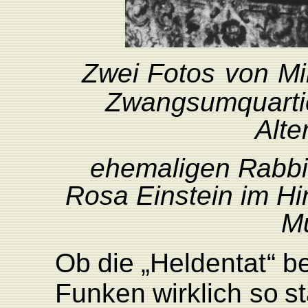
Zwei
F
otos
von
Mi
Zwangsumquarti
Alte
ehemaligen
R
abbi
R
osa
Einstein
im
Hi
M
Ob
die
„Heldenta
t
“
b
F
unken
wirklich
so
s