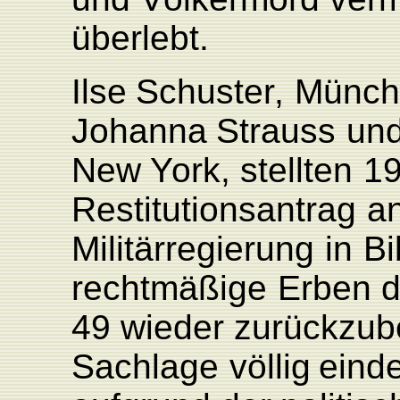
überlebt.
Ilse
Schuste
r
,
Münch
Johanna
Strauss
un
New
Y
ork,
stellten
1
Restitutionsantrag
a
Militärregierung
in
Bi
rechtmäßige
Erben
49
wieder
zurückzu
Sachlage
völlig
eind