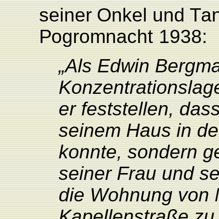
seiner
Onkel
und
T
a
P
ogromnacht
1938:
„Als Edwin Bergm
Konzentrationslag
er feststellen, das
seinem Haus in d
konnte, sondern g
seiner Frau und s
die Wohnung von M
Kapellenstraße zu