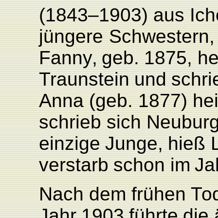
(1843–1903)
aus
Ic
jüngere
Schwestern,
F
ann
y
,
geb.
1875,
he
T
raunstein
und
schri
Anna
(geb.
1877)
hei
schrieb
sich
Neubur
einzige
Junge,
hieß
verstarb
schon
im
Ja
Nach
dem
frühen
T
o
Jahr
1903
führte
die 