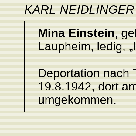
KARL
NEIDLINGER
Mina Einstein
,
ge
L
aupheim,
ledi
g
,
„
Deportation
nach
19.8.
1942,
dort
a
umgekommen.