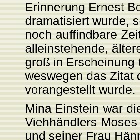
Erinnerung
Ernest
B
dramatisiert
wurde,
s
noch
auffindbare
Zei
alleinstehende,
älte
groß
in
Erscheinung
weswegen das
Zitat
vorangestellt
wurde.
Mina
Einstein
war
di
Viehhändlers
Moses
und
seiner
F
rau
Hän