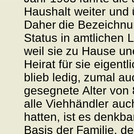
Haushalt
weiter
und
Daher
die
Bezeichnu
Status
in
amtlichen
L
weil
sie
zu
Hause une
Heirat
für
sie
eigentl
blieb
ledi
g
,
zumal
au
gesegnete
Alter
von
alle
Viehhändler
auc
hatten,
ist
es
denkba
Basis
der
F
amilie,
de