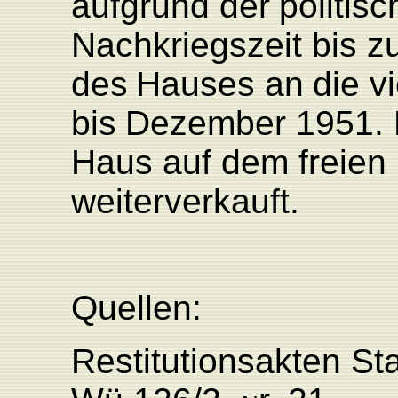
aufgrund
der
politis
Nachkriegszeit
bis
z
des
Hauses
an
die
vi
bis
Dezember
1951.
Haus
auf
dem
freien
weiterverkauft.
Quellen:
Restitutionsakten
St