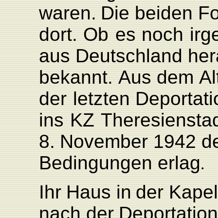
waren.
Die beiden
F
dort.
Ob
es
noch
ir
aus
Deutschland
her
bekannt.
Aus
dem
Al
der
letzten
Deportati
ins
KZ
Theresiensta
8.
November
1942
d
Bedingungen
erla
g
.
Ihr
Haus
in
der
K
apel
nach
der
Deportatio