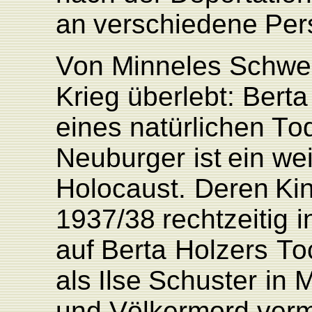
an
verschiedene
P
er
V
on
Minneles
Schwe
Krieg
überlebt:
Berta
eines
natürlichen
T
o
Neuburger
ist
ein
wei
Holocaust.
Deren
Ki
1937/38
rechtzeitig
i
auf
Berta
Holzers
T
o
als
Ilse
Schuster
in
M
und
Völkermord
verm