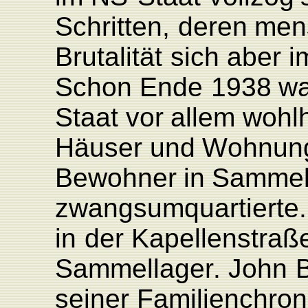
Schritten,
deren
men
Brutalität
sich
aber
i
Schon
Ende
1938
wa
Staat
vor
allem
wohl
Häuser
und
W
ohnun
Bewohner
in
Samme
zwangsumquartierte.
in
der
K
apellenstraß
Sammellage
r
.
John
seiner
F
amilien
chron