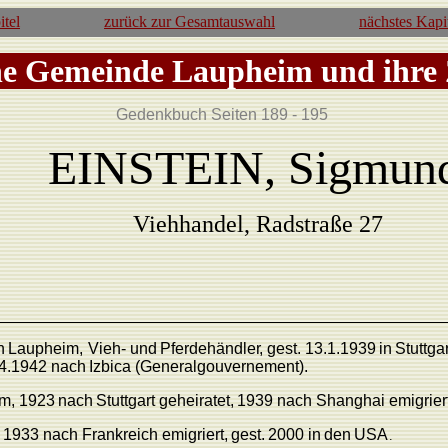
itel
zurück zur Gesamtauswahl
nächstes Kapi
he Gemeinde Laupheim und ihre
Gedenkbuch Seiten 189 - 195
EINSTEIN, Sigmun
Viehhandel, Radstraße 27
n
L
aupheim,
Vieh-
und
Pferde
händle
r
,
gest.
13.1.
1939
in
Stuttgar
4.
1942
nach
Izbica
(Generalgouvernement).
m,
1923
nach
Stuttgart
geheiratet,
1939
nach
Shanghai
emigriert
1933
nach
F
rankreich
emigriert,
gest.
2000
in
den
US
A
.