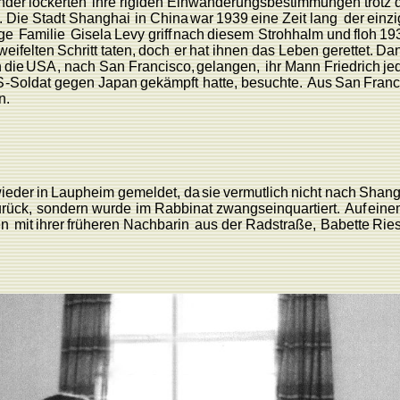
nder
lockerten
ihre
rigiden
Einwanderungsbestimmungen trotz
.
Die
Stadt
Shanghai
in China
war
1939
eine
Zeit
lang
der
einzi
ige
F
amilie
Gisela
L
evy griff
nach
diesem
Strohhalm
und
floh
19
weifelten
Schritt
taten,
doch
er
hat
ihnen
das
L
eben
gerettet.
Da
n
die
US
A
,
nach San
F
rancisco,
gelangen,
ihr
Mann
F
riedrich
je
S
-
Soldat
gegen
Japan
gekämpft
hatte,
besuchte.
Aus
San
F
ranc
n.
ieder
in
L
aupheim
gemeldet, da
sie
vermutlich
nicht
nach
Shang
rück,
sondern
wurde
im
Rabbinat
zwangseinquartiert.
Auf
eine
en
mit
ihrer
früheren
Nachbarin
aus
der
Radstraße,
Babette
Rie