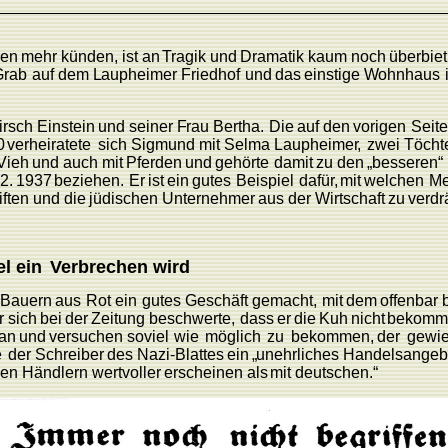
ren
mehr
künden,
ist
an
T
ragik und
Dramatik
kaum
noch
überbie
Grab
auf
dem
L
aupheimer
F
riedhof
und
das
einstige
W
ohnhaus
irsch
Einstein
und seiner
F
rau
Bertha.
Die
auf
den
vorigen
Seit
0
verheiratete
sich
Sigmund mit
Selma
L
aupheime
r
,
zwei
Töcht
Vieh
und
auch
mit
Pferden
und
gehörte
damit
zu
den
„bessere
n
“
2.
1937
be
ziehen.
Er
ist
ein
gutes
Beispiel
dafü
r
,
mit
welchen
Me
iften
und
die
jüdischen
Unternehmer
aus
der
Wirtschaft
zu
verdr
el
ein
V
erbrechen
wird
Bauern
aus
Rot
ein
gutes
Geschäft
gemacht,
mit
dem
offenbar
r
sich
bei
der
Zeitung
be
schwerte,
dass
er
die
K
uh
nicht
bekomm
an
und
versuchen soviel
wie
möglich
zu
bekommen,
der
gewie
e
der
Schreiber
des
Nazi-Blattes
ein
„
unehrliches
Handelsangeb
hen
Händlern
wertvoller
erscheinen
als
mit
deutschen.“