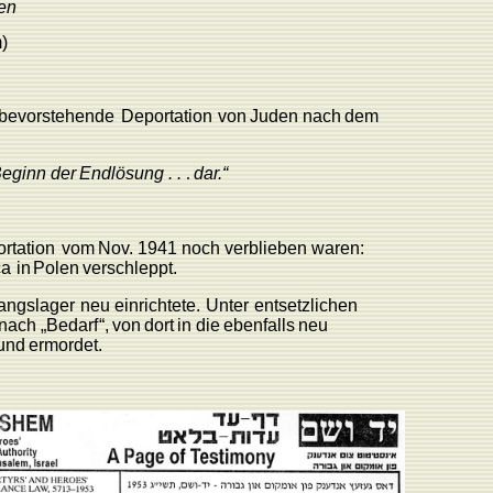
en
)
bevorstehende
Deportation
von
Juden nach
dem
eginn
der
Endlösun
g..
.
da
r
.“
rtation
vom
No
v
.
1941
noch
verblieben
waren:
ca
in
P
olen
verschleppt.
angslager
neu
einrichtete.
Unter
entsetzlichen
nach
„Bedarf
“,
von
dort
in
die
ebenfalls
neu
und
ermordet.