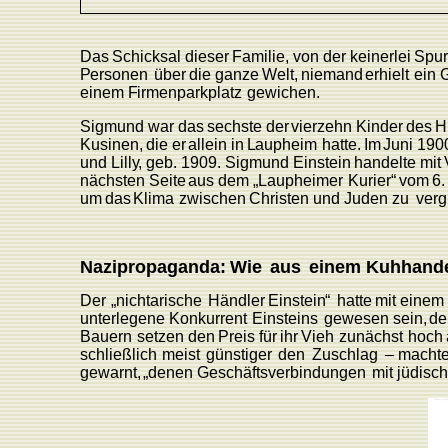
Das
Schicksal
dieser
F
amilie,
von
der
keinerlei
Spu
P
ersonen
über
die
ganze
W
elt,
niemand
erhielt
ein
einem
F
irmenparkplatz
gewichen.
Sigmund
war
das
sechste
der
vierzehn
Kinder
des
H
K
usinen,
die
er
allein
in
L
aupheim
hatte.
Im
Juni
190
und
Lill
y
,
geb.
1909.
Sigmund
Einstein
handelte
mit
nächsten
Seite
aus
dem
„
L
aupheimer
K
urier“
vom
6.
um
das
Klima
zwischen
Christen
und Juden
zu
verg
Nazipropaganda:
W
ie
aus
einem
Kuhhand
Der
„nichtarische
Händler
Einstei
n
“
hatte
mit
einem
unterlegene
K
onkurrent
Einsteins
gewesen
sein,
de
Bauern
setzen
den
P
reis
für
ihr
Vieh
zunächst
hoch
schließlich
meist
günstiger
den
Zuschlag
– macht
gewarnt,
„denen
Geschäftsverbindungen
mit
jüdisc