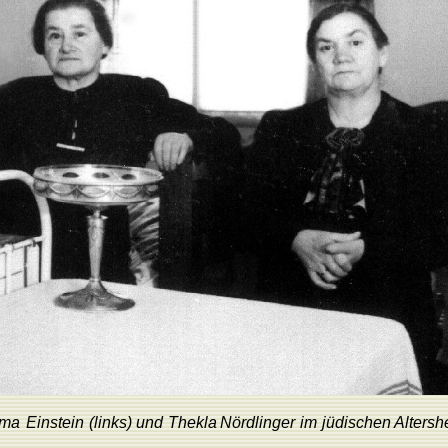
lma
Einstein
(links)
und
Thekla
Nördlinger
im
jüdischen
Altersh