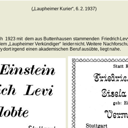
(„
L
aupheimer
K
urier“,
6.
2.
1937)
ch
1923 mit
dem aus
Buttenhausen
stammenden
F
riedrich
L
ev
dem „
L
aupheimer
V
erkündiger“
leider
nicht.
W
eitere
Nachforsch
vy
dort
irgend
einen
akademischen
Beruf
ausübte,
liegt
nahe.