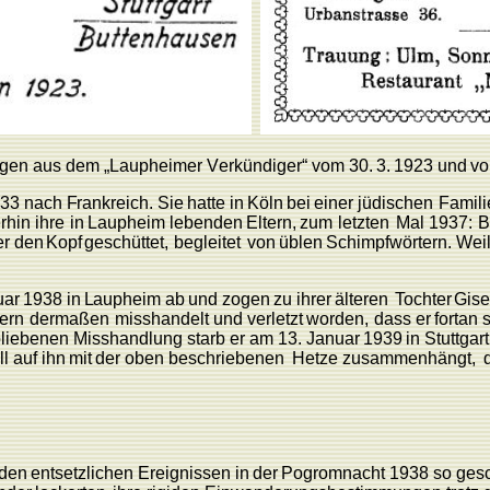
igen
aus
dem
„
L
aupheimer
V
erkündiger“
vom
30.
3.
1923
und
v
33
nach
F
rankreich.
Sie
hatte in
Köln
bei
einer
jüdischen
F
amili
rhin
ihre
in
L
aupheim
lebenden
Eltern,
zum
letzten
Mal
1937:
B
er
den
K
opf
ge
schüttet,
begleitet
von
üblen
Schimpfwörtern.
W
ei
uar
1938
in
L
aupheim
ab
und zogen
zu
ihrer
älteren
T
ochter
Gise
ern
dermaßen
misshandelt
und verletzt
worden,
dass
er
fortan
liebenen
Misshandlung
starb er
am
13.
Januar
1939
in
Stuttgart
ll
auf
ihn
mit
der
oben
be
schriebenen
Hetze
zusammenhängt,
den
entsetzlichen
Ereignissen
in
der
P
ogromnacht
1938
so
gesc