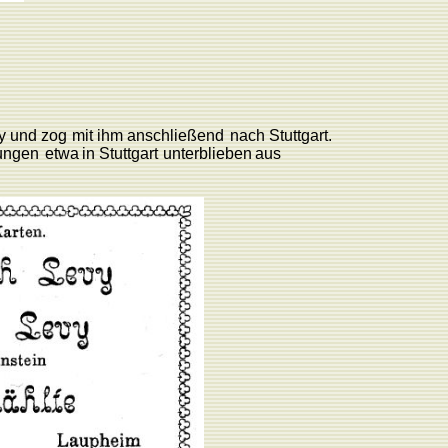
y
und
zog
mit
ihm
anschließend
nach
Stuttgart.
ungen
etwa
in
Stuttgart
unterblieben
aus