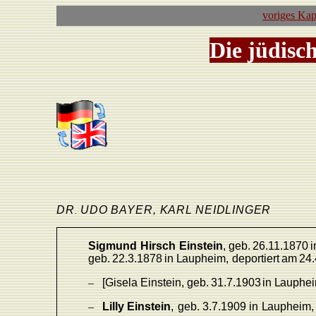
voriges Kap
Die jüdisc
D
R
UD
O
B
A
YE
R
,
KAR
L
NEIDLINGER
.
Sigmund
Hirsch
Einstein
,
geb.
26.11.1870
i
geb.
22.3.1878
in
L
aupheim,
depor
tiert
am
24.
–
[Gisela
Einstein,
geb.
31.7.1903
in
L
auphei
–
Lilly
Einstein
,
geb.
3.7.1909
in
L
aupheim,