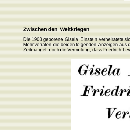
Zwischen
den
W
eltkriegen
Die 1903 geborene
Gisela
Einstein
verheiratete
si
Mehr
verraten
die
beiden
folgenden
Anzeigen
aus 
Zeitmangel,
doch
die
V
ermutun
g
,
dass
F
riedrich
L
e