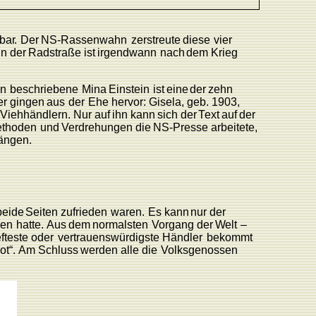
tba
r
.
Der
N
S
-Rassenwahn
zerstreute
diese
vier
in
der
Radstraße
ist
irgendwann
nach
dem
Krieg
en
beschriebene
Mina
Einstein
ist
eine
der
zehn
er
gingen
aus
der
Ehe
hervor:
Gisela, geb.
1903,
Viehhändlern.
Nur
auf
ihn
kann
sich der
T
ext
auf
der
thoden
und
V
erdrehungen
die
N
S
-
P
resse
arbeitete,
ängen.
beide
Seiten
zufrieden
waren.
Es
kann
nur der
en
hatte.
Aus
dem
normalsten
V
organg der
W
elt
–
fteste
oder
vertrauenswürdigste
Händler
bekommt
o
t
“.
Am
Schluss
werden alle
die
V
olksgenossen