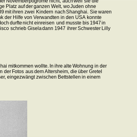
der
Novemberpogrome
nicht,
auch
weil
sie die
ge
Platz
auf
der
ganzen
W
elt,
wo
Juden ohne
39
mit
ihren
zwei
Kindern
nach
Shanghai.
Sie
waren
nk
der
Hilfe
von
V
erwandten
in
den
USA
konnte
doch
durfte
nicht
einreisen
und
musste
bis
1947
in
isco
schrieb
Gisela
dann
1947
ihrer
Schwester
Lilly
hai
mitkommen
wollte.
In
ihre
alte
W
ohnung
in der
m
der
F
otos
aus
dem
Altersheim,
die
über Gretel
se
r
,
eingezwängt
zwischen
Bettstellen
in
einem