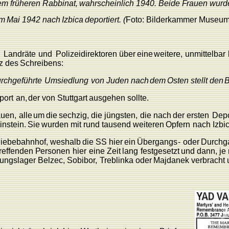
em
früheren
R
abbinat,
wahrscheinlich
1940.
Beide
F
rauen
wurd
im
Mai 1942
nach
Izbica
deportiert.
(
F
oto:
Bilderkammer
Museum
e
L
andräte
und
P
olizei
direktoren
über
eine
weitere,
unmittelbar
z
des
Schreibens:
rchgeführte
Umsiedlung
von
Juden
nach
dem
Osten
stellt
den
B
port
an,
der von Stuttgart
ausgehen
sollte.
auen,
alle
um
die
sechzi
g
, die
jüngsten,
die
nach
der
ersten
Depo
instein.
Sie
wurden
mit
rund
tausend
weiteren
Opfern
nach
Izbi
hiebebahnho
f
,
weshalb
die
SS hier
ein
Übergang
s
-
oder
Durchg
treffenden
P
ersonen
hier
eine
Zeit
lang
festgesetzt
und
dann,
je
tungslager
Belzec,
Sobibo
r
,
T
re
blinka
oder
Majdanek
verbracht