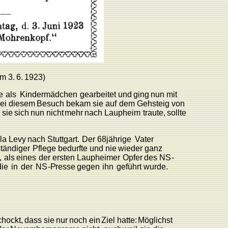
om
3.
6.
1923)
e
als
Kindermädchen
gearbeitet
und
ging
nun mit
ei
diesem
Besuch
bekam
sie
auf
dem
Gehsteig
von
l
sie
sich
nun
nicht
mehr
nach
L
aupheim
traute,
sollte
la
L
evy
nach
Stuttgart.
Der
68jährige
V
ater
ständiger
Pflege
bedurfte
und nie
wieder
ganz
,
als
eines
der
ersten
L
aupheimer
Opfer
des
N
S
-
die
in
der
N
S
-
P
resse
gegen
ihn
geführt wurde.
hockt,
dass
sie
nur
noch
ein
Ziel
hatte:
Möglichst