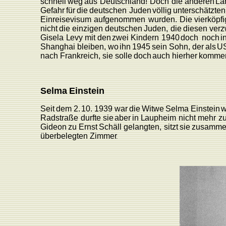
schnell
weg
aus
Deutschland!
Doch
die
anderen
Lä
Gefahr
für
die
deutschen
Juden
völlig
unterschätzten
Einreisevisum
aufgenommen
wurden.
Die
vierköpf
nicht
die
einzigen
deutschen
Juden,
die
diesen
verz
Gisela
L
evy
mit
den
zwei
Kindern
1940
doch
noch
i
Shanghai
bleiben,
wo
ihn
1945
sein
Sohn,
der
als
U
nach
F
rankreich,
sie
solle
doch
auch
hierher
komme
Selma
Einstein
Seit
dem
2.
10.
1939
war
die
Witwe
Selma
Einstein
w
Radstraße
durfte
sie
aber
in
L
aupheim
nicht
mehr
zu
Gideon
zu
Ernst
Schäll
gelangten,
sitzt
sie
zusamm
überbelegten
Zimme
r
.