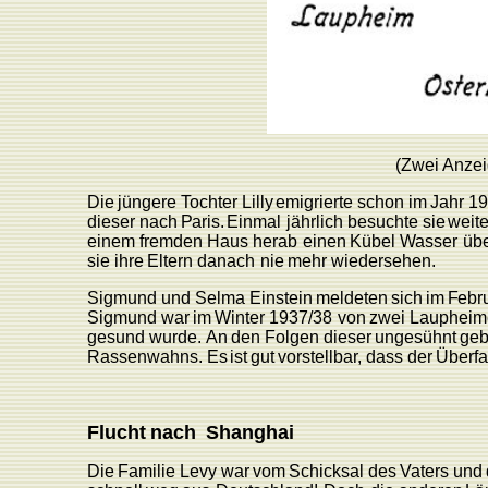
(Zwei
Anze
Die
jüngere
T
ochter
Lilly
emigrierte
schon
im
Jahr
19
dieser
nach
P
aris.
Einmal
jährlich
besuchte
sie
weite
einem
fremden
Haus
herab
einen
Kübel
W
asser
üb
sie
ihre
Eltern
danach
nie
mehr
wiedersehen.
Sigmund
und
Selma
Einstein
meldeten
sich
im
F
ebr
Sigmund
war
im
Winter
1937/38
von
zwei
L
aupheim
gesund
wurde.
An
den
F
olgen
dieser
ungesühnt
geb
Rassenwahns.
Es
ist
gut
vorstellba
r
,
dass
der
Überfa
Flucht
nach
Shanghai
Die
F
amilie
L
evy
war
vom
Schicksal
des
V
aters
und