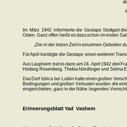
d
Im
März
1942
informierte
die
Gestapo
Stuttgart
di
Osten.
Ganz
offen
heißt
es
dazu
schon
im
ersten Sat
„
Die
in
der
letzen
Zeit
in
einzelnen
Gebieten
du
Für
April
kündigte
die
Gestapo
einen
weiteren
T
rans
Aus
L
aupheim
traf
es
dann
am
24.
April
1942
drei
F
r
Hedwig
Rosenber
g
,
Thekla
Nördlinger
und
Selma
E
Das
Dorf
Izbica
bei
L
ublin
hatte
einen
großen
V
ersc
Bedingungen
und
großen
V
erlusten
wurden
die
ein
ein
gerichteten,
ganz
in
der
Nähe
liegenden
V
ernich
Erinnerungsblatt
Y
ad
V
ashem