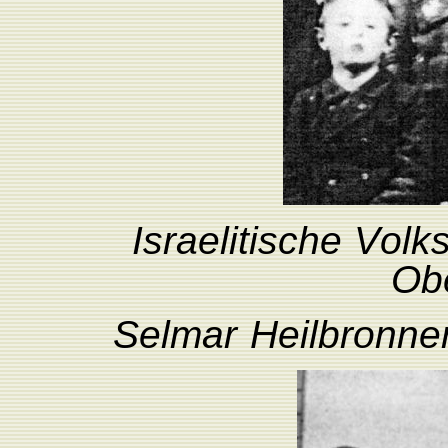
Israelitische
V
olk
Ob
Selmar
Heilbronne