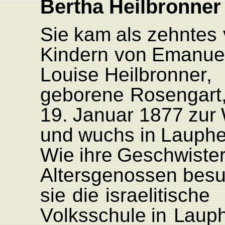
Bertha
Heilbronner
Sie
kam
als
zehntes
Kindern
von
Emanue
L
ouise
Heilbronne
r
,
geborene
Rosengart
19.
Januar
1877
zur
und
wuchs
in
L
auphe
Wie
ihre
Geschwiste
Altersgenossen
besu
sie
die
israelitische
V
olksschule
in
L
aup