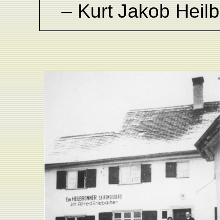
–
K
urt
Jakob
Heil