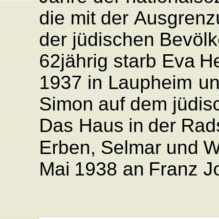
die
mit
der
Ausgrenz
der
jüdi
schen
Bevölk
62jährig
starb
Eva
He
1937
in
L
aupheim
u
Simon
auf
dem
jüdis
Das
Haus
in
der
Rad
Erben,
Selmar
und
W
Mai
1938
an
F
ranz
J