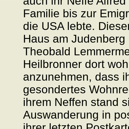
auch ihr Neffe Alfred
Familie bis zur Emig
die USA lebte. Diese
Haus am Judenberg 
Theobald Lemmermey
Heilbronner dort wohn
anzunehmen, dass ih
gesondertes Wohnrec
ihrem Neffen stand 
Auswanderung in pos
ihrer letzten Postka