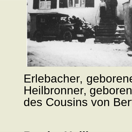
Erlebache
r
,
geboren
Heilbronne
r
,
gebore
des
Cousins
von
Ber