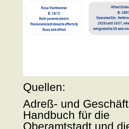
Quellen:
Adre
ß
-
und
Geschäft
Handbuch
für
die
Oberamtstadt
und
di