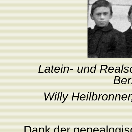
L
atein-
und
R
eals
Ber
Willy
Heilbronne
r
Dank
der
genealogis