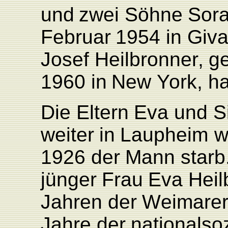
und
zwei Söhne
Sor
F
ebruar
1954
in Giv
Josef
Heilbronne
r
,
g
1960
in
New
Y
ork,
ha
Die
Eltern
Eva
und
S
weiter
in
L
aupheim
w
1926
der
Mann
starb
jünger
F
rau
Eva
Heil
Jahren
der
W
eimare
Jahre
der
national
soz