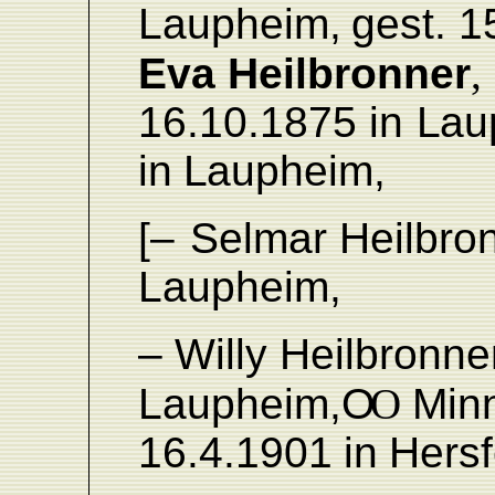
L
aupheim,
gest. 1
Eva
Heilbronner
,
16.10.1875
in
L
au
in
L
aupheim,
[–
Selmar
Heilbro
L
aupheim,
–
Willy
Heilbronne
L
aupheim,
O
O
Min
16.4.
1901
in
Hersf