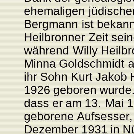
ehemaligen
jüdische
Bergmann
ist
bekann
Heilbronner
Zeit
sei
während
Willy
Heilb
Minna
Goldschmidt
ihr
Sohn
K
urt
Jakob
1926
geboren
wurde
dass
er
am
13.
Mai
1
geborene
Auf
sesse
r
,
Dezember
1931
in
N