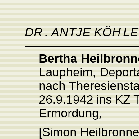
D
R
ANTJ
E
KÖ
H
L
E
.
Bertha
Heilbronn
L
aupheim,
Deport
nach
Theresiensta
26.9.1942
ins
KZ
Ermordun
g
,
[Simon
Heilbronn