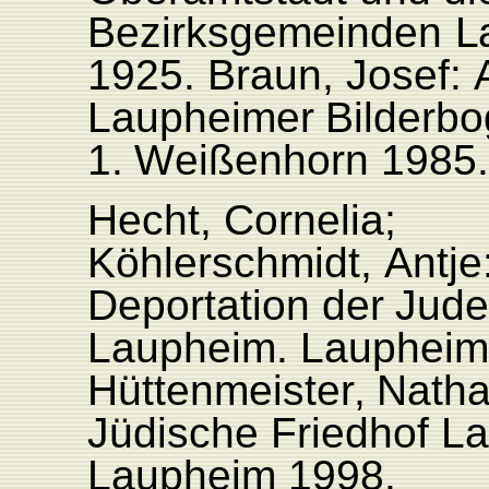
Bezirksgemeinden
L
1925.
Braun, Josef:
L
aupheimer
Bilderbo
1.
W
eißenhorn
1985.
Hecht,
Cornelia;
Köhlerschmidt,
Antje
Deportation
der
Jud
L
aupheim.
L
aupheim
Hüttenmeiste
r
,
Natha
Jüdische
F
riedhof
L
a
L
aupheim
1998.