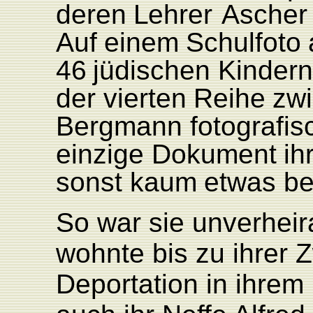
deren
L
ehrer
Ascher
Auf
einem
Schul
foto
46
jüdischen
Kinder
der
vierten
Reihe
zw
Bergmann
fotografis
einzige
Dokument
ih
sonst
kaum
etwas
be
So war sie unverheir
wohnte bis zu ihrer
Deportation in ihrem