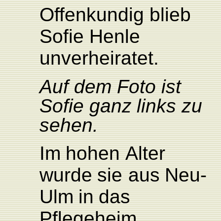
Offenkundig
blieb
Sofie
Henle
unver
heiratet.
Auf dem
F
oto
ist
Sofie ganz
links
zu
sehen.
Im
hohen
Alter
wurde
sie
aus
Neu-
Ulm
in
das
Pflegeheim