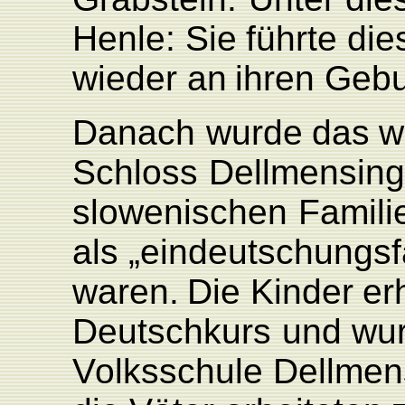
Henle:
Sie
führte
die
wieder
an
ihren
Gebu
Danach
wurde
das
w
Schloss
Dellmensin
slowenischen
F
amili
als
„eindeutschungsf
waren.
Die
Kinder
er
Deutschkurs
und
wu
V
olksschule
Dellmen