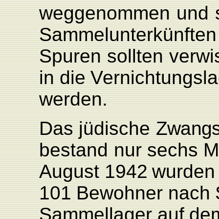
weggenommen
und
Sammelunterkünften
Spuren
sollten
verwi
in
die
V
ernichtungsl
werden.
Das
jüdische
Zwangs
bestand
nur
sechs
M
August
1942
wurden
101
Bewohner
nach
Sammellager
auf
de