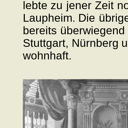
lebte
zu
jener
Zeit
n
L
aupheim.
Die
übrig
bereits
überwiegend
Stuttgart,
Nürnberg
u
wohnhaft.