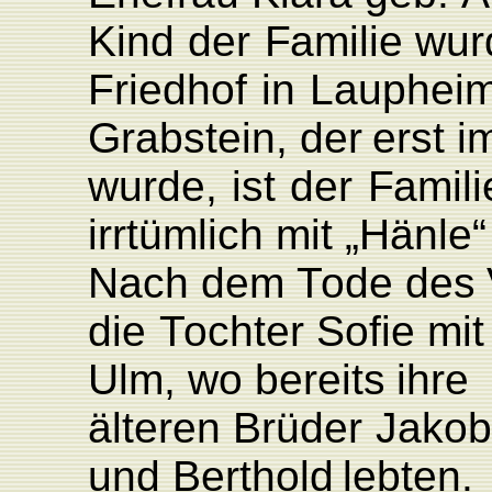
Kind
der
F
amilie wu
F
riedhof
in
L
auphei
Grab
stein,
der
erst
i
wurde,
ist
der
F
amil
irrtümlich mit
„Hänle“
Nach
dem
T
ode
des
die
T
ochter Sofie
mit
Ulm,
wo
bereits
ihre
älteren
Brüder
Jako
und
Berthold
lebten.