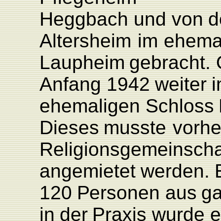
Heggbach
und
von
d
Altersheim
im
ehema
L
aupheim
ge
bracht.
Anfang
1942
weiter
i
ehemaligen
Schloss
Dieses
musste
vorhe
Religionsgemeinscha
angemietet
werden.
120
P
ersonen
aus
g
in
der
P
raxis
wurde
e