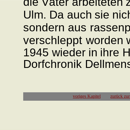
die
Väter
arbeiteten
Ulm.
Da
auch
sie
nic
sondern aus
rassenp
verschleppt
worden
1945
wieder
in
ihre
H
Dorfchronik
Dellmen
voriges Kapitel
zurück zu