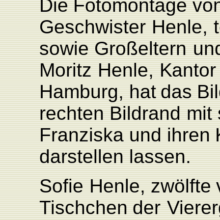
Die
F
otomontage
vo
Geschwister
Henle,
sowie
Großeltern
un
Moritz
Henle,
K
antor
Hambur
g
,
hat
das
Bi
rechten
Bildrand
mit
F
ranziska
und
ihren
darstellen
lassen.
Sofie
Henle,
zwölfte
Tischchen
der
Viere