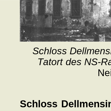
Schloss
Dellmens
T
atort
des
N
S
-
R
Nei
Schloss
Dellmensi