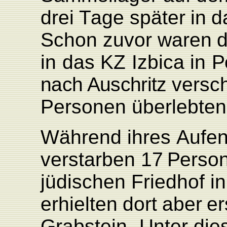
drei
T
age später
in
d
Schon zuvor
waren
d
in
das
KZ
Izbica
in
P
nach Auschritz
ver
sc
Personen überlebten
Während
ihres
Aufen
verstarben
1
7
P
erso
jüdischen
F
riedhof
in
erhielten
dort
aber
er
Grabstein.
Unter
die