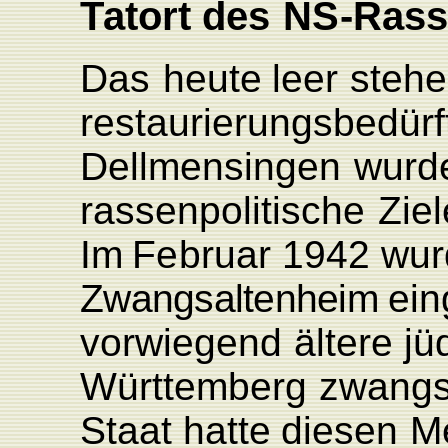
T
atort
des
NS
-Ras
Das
heute
leer
stehe
restaurierungsbedürf
Dell
mensingen
wurd
rassenpolitische
Ziel
Im
Februar
1942
wur
Zwangsaltenheim
ein
vorwiegend
ältere
jü
Württemberg
zwangs
Staat
hatte
diesen
M