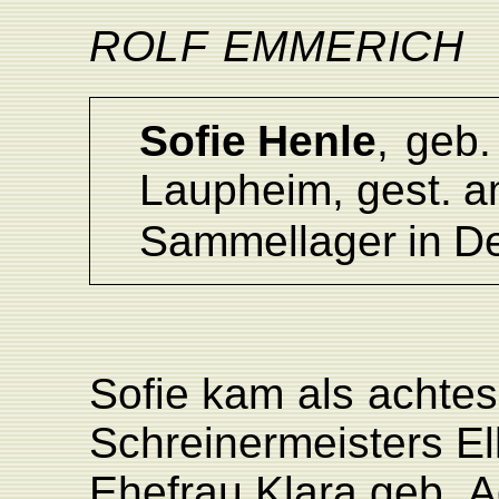
ROLF
EMMERICH
Sofi
e
Henle
,
geb.
L
aupheim,
gest.
a
Sammellager
in
De
Sofie
kam
als
achtes
Schreinermeisters E
Ehefrau Klara
geb.
A