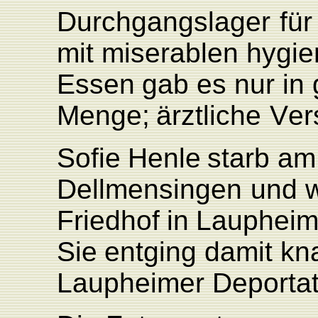
Durchgangslager
für
mit
miserablen
hygi
Essen
gab
es
nur
in
Menge;
ärztliche
V
er
Sofie
Henle
starb
am
Dellmensingen
und
F
riedhof
in
L
auphei
Sie
entging
damit
kn
L
aupheimer
Deportat