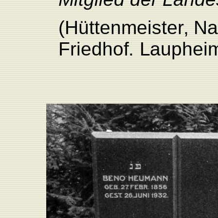
(Hüttenmeiste
r
,
Na
F
riedho
f
.
L
auphei