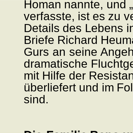
Homan
nannte,
und
verfasste,
ist
es
zu
v
Details
des
L
ebens
i
Briefe
Richard
Heum
Gurs
an
seine
Angeh
dramatische
Fluchtg
mit
Hilfe
der
Resistan
überliefert
und
im
F
o
sind.