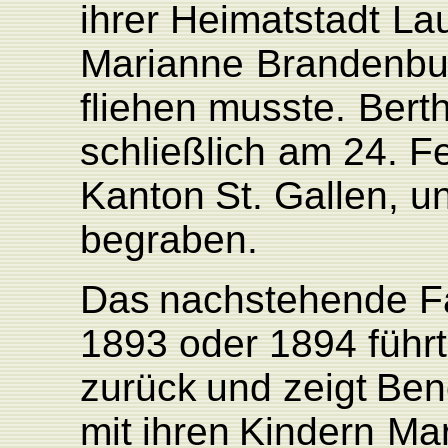
ihrer
Heimatstadt
L
a
Marianne
Brandenbu
fliehen
musste.
Bert
schließlich
am 24.
F
K
anton
St.
Gallen,
u
begraben.
Das
nachstehende
F
1893
oder
1894
führt
zurück
und
zeigt
Ben
mit
ihren
Kindern
Mar