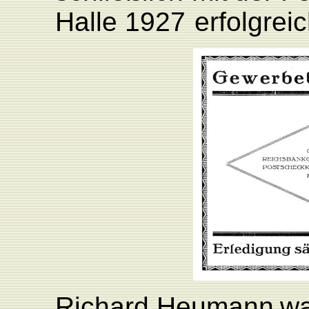
Halle
1927
er
folgrei
Richard
Heumann
wa