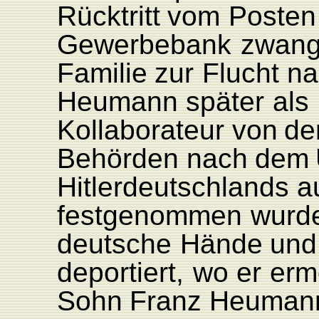
Rücktritt
vom
P
osten
Gewerbebank
zwang
F
amilie
zur
Flucht n
Heumann
später
als
K
olla
borateur
von
de
Behörden
nach
dem
Hitlerdeutschlands
a
festgenommen
wurd
deutsche
Hände
und
deportiert,
wo
er
erm
Sohn
F
ranz
Heuman