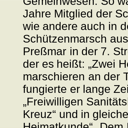
Gemeinwesen.
So
w
Jahre
Mitglied
der
Sc
wie
andere
auch
in 
Schützenmarsch
au
P
reßmar
in
der
7.
St
der
es
heißt:
„Zwei
H
mar
schieren
an
der
fungierte
er
lange
Zei
„
F
reiwilligen
Sanität
Kreuz“
und
in
gleiche
Heimatkunde“.
Dem