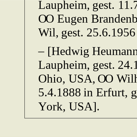
L
aupheim,
gest.
11.
O
O
Eugen
Brandenb
Wil,
gest.
25.6.1956
–
[Hedwig
Heumann
L
aupheim,
gest.
24.
Ohio,
US
A
,
O
O
Wil
5.4.1888
in
Erfurt,
g
Y
ork,
USA].