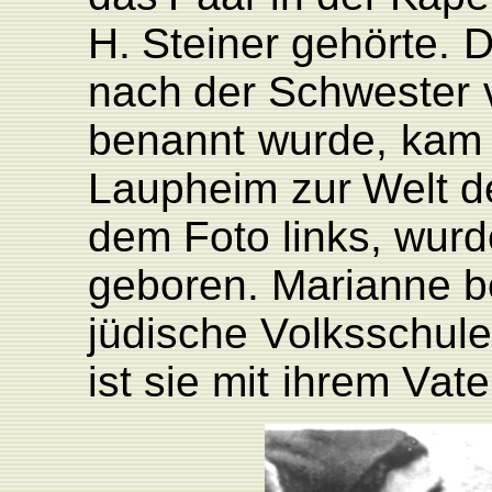
H
.
Steiner
gehörte.
D
nach
der
Schwester
benannt
wurde,
kam
L
aupheim
zur
W
elt d
dem
F
oto
links, wur
geboren. Marianne 
jüdische
V
olksschule
ist
sie mit
ihrem
V
ate