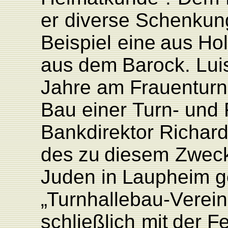
er
diverse
Schenkun
Beispiel
eine
aus
Ho
aus
dem
Barock.
L
ui
Jahre
am
F
rauentur
Bau
einer
T
urn-
und
Bankdirektor
Richar
des
zu
diesem
Zwec
Juden
in
L
aupheim
g
„T
urnhallebau
-V
erein
schließlich
mit
der
F
e