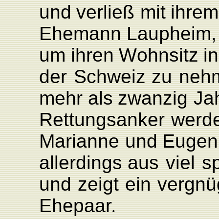
und
verließ
mit
ihrem
Ehemann
L
aupheim,
um
ihren
W
ohnsitz
in
der
Schweiz
zu
neh
mehr
als
zwanzig
Ja
Rettungsanker
werd
Marianne
und
Eugen
allerdings aus
viel
s
und
zeigt
ein
vergnü
Ehepaa
r
.