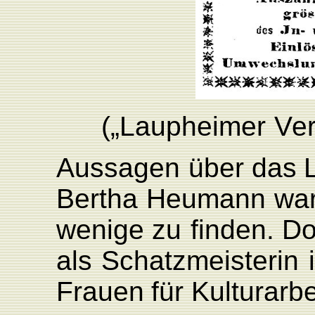
(„
L
aupheimer
V
e
Aussagen
über
das
Bertha
Heumann
wa
wenige
zu
finden.
Do
als
Schatzmeisterin
F
rauen
für
K
ulturarbe