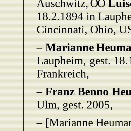
Auschwitz,
O
O
Luis
18.
2.
1894
in
L
auph
Cincinnati,
Ohio,
U
–
Marianne
Heuma
L
aupheim,
gest.
18.
F
rankreich,
–
Franz
Benno
He
Ulm,
gest.
2005,
– [Marianne
Heuma