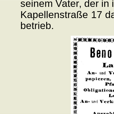
seinem
V
ate
r
,
der
in
K
apellenstraße
17 d
betrieb.