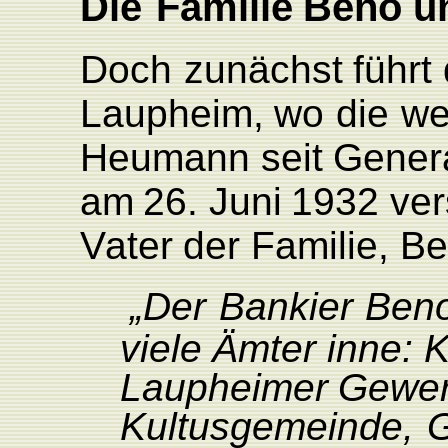
Die
Familie
Beno u
Doch
zunächst
führt
L
aupheim,
wo
die
we
Heumann
seit
Gener
am
26.
Juni
1932
ver
V
ater
der
F
amilie,
Be
„Der
Bankier
Beno
viele
Ämter
inne:
L
aup
heimer
Gewe
K
ultusgemeinde,
G