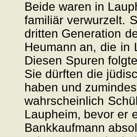
Beide
waren in
L
aup
familiär
verwurzelt.
S
dritten
Generation
de
Heumann
an,
die
in
Diesen
Spuren folgt
Sie
dürften
die
jüdis
haben
und
zumindes
wahrscheinlich
Schü
L
aupheim,
bevor er
Bankkaufmann
absol