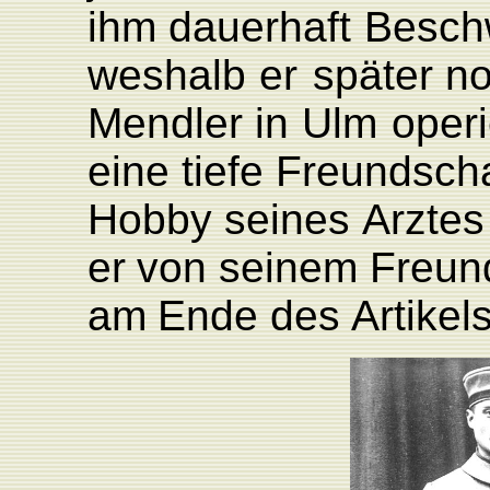
ihm dauerhaft
Besch
weshalb
er
später n
Mendler
in
Ulm
operi
eine
tiefe
F
reundscha
Hobby
seines
Arztes
er
von
seinem
F
reun
am
Ende
des
Artikel