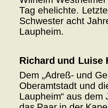
T
ag
ehelichte.
L
etzte
Schwester acht Jahre
Laupheim.
Richard
und
Luise
Dem
„
Adre
ß
-
und
Ge
Oberamtstadt
und di
L
auphei
m
“
aus
dem
das
P
aar
in
der
K
ape