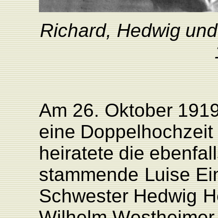
Richard,
Hedwig
und
Am
26.
Oktober
191
eine
Doppelhochzeit
heiratete
die
ebenfall
stammende
L
uise
Ei
Schwester
Hedwig
H
Wilhelm
W
estheimer