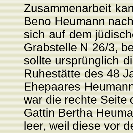
Zusam
menarbeit
ka
Beno
Heumann
nach
sich
auf
dem jüdisc
Grabstelle
N
26/3,
be
sollte
ursprünglich
d
Ruhestätte
des
48
J
Ehepaares
Heuman
war
die
rechte
Seite
Gattin
Bertha
Heuma
lee
r
,
weil
diese
vor
d