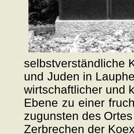
selbstverständliche
und
Juden in
L
auphe
wirtschaftli
cher und
Ebene
zu
einer
fruc
zugunsten
des
Ortes
Zerbrechen
der
K
oex