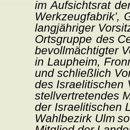
im
A
ufsichtsrat
de
W
erkzeugfabrik',
G
langjähriger
V
orsi
Ortsgruppe
des
Ce
bevollmächtigter
V
in
L
aupheim,
F
ron
und
schließlich
V
o
des
Israelitischen
stellvertretendes
M
der
Israelitischen
W
ahlbezirk Ulm
so
Mitglied
der
L
ande