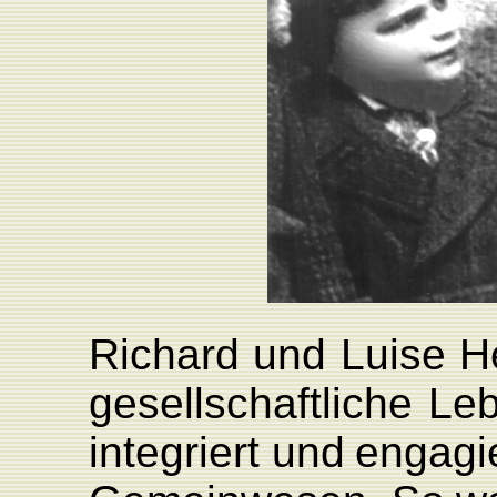
Richard
und
L
uise
H
gesellschaftliche
L
e
integriert
und
engagi