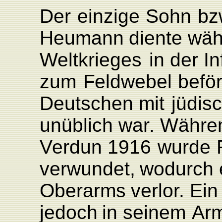
Der
einzige
Sohn
bz
Heumann
diente
wäh
W
eltkrieges
in der In
zum
F
eldwebel
beför
Deutschen
mit
jüdis
unüblich wa
r
.
Währe
V
erdun 1916
wurde
verwundet,
wodurch 
Oberarms
verlo
r
.
Ein
jedoch
in
seinem
Arm