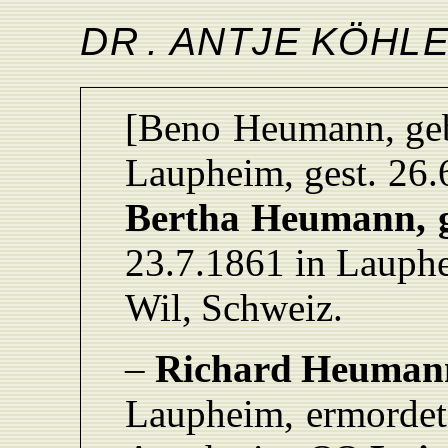
D
R
.
ANTJ
E
KÖHL
[Beno
Heumann, ge
L
aupheim,
gest.
26.
Bertha
Heumann,
23.7.1861
in
L
auph
Wil,
Schweiz.
–
Richard
Heuman
L
aupheim,
ermordet