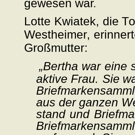
gewesen
wa
r
.
L
otte
Kwiatek,
die
T
o
W
estheime
r
,
erinner
Großmutter:
„Bertha
war
eine
aktive
F
rau.
Sie
w
Briefmarkensammle
aus
der
ganzen
W
stand
und
Briefma
Briefmarkensamm