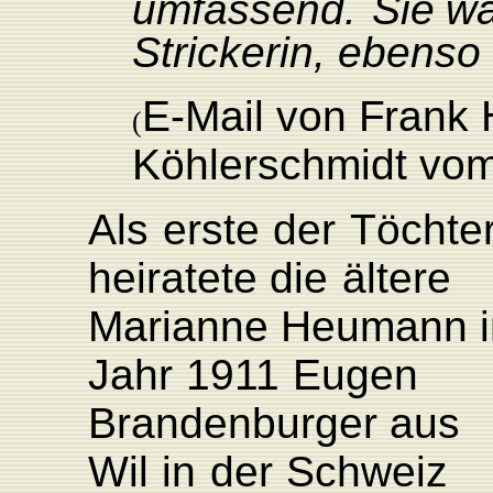
umfassend.
Sie
wa
Strickerin,
ebenso
E
-Mail
von
F
rank
(
Köhlerschmidt
vo
Als
erste
der
Töchte
heiratete
die
ältere
Marianne Heumann 
Jahr
1911
Eugen
Brandenburger aus
Wil
in
der
Schweiz