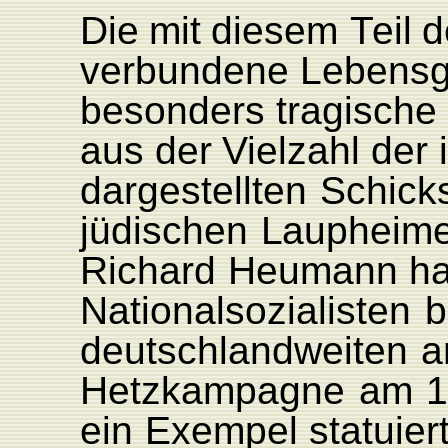
Die
mit
diesem
T
eil
d
verbundene
L
ebensg
besonders
tragische
aus
der
Vielzahl
der
dargestellten
Schick
jüdischen
L
aupheime
Richard
Heumann
ha
Nationalsozialisten
b
deutschlandweiten
a
Hetzkampagne
am
1
ein
Exempel
statuiert