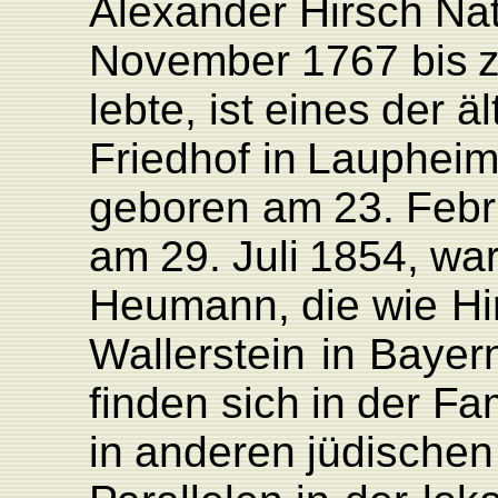
Alexander
Hirsch
Na
November
1767
bis
lebte,
ist
eines
der
äl
F
riedhof
in
L
aupheim
geboren
am
23.
F
ebr
am
29.
Juli
1854,
wa
Heumann,
die
wie
Hi
W
allerstein
in
Bayer
finden
sich
in
der
F
am
in
anderen
jüdische