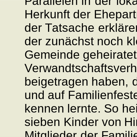
P
arallelen
in
der
lok
Herkunft
der
Ehepar
der
T
atsache
erkläre
der zunächst
noch
k
Gemeinde
geheiratet
V
erwandtschaftsverh
beigetragen
haben,
und
auf
F
amilienfest
kennen
lernte.
So
he
sieben
Kinder
von
Hi
Mitglieder
der
F
amili