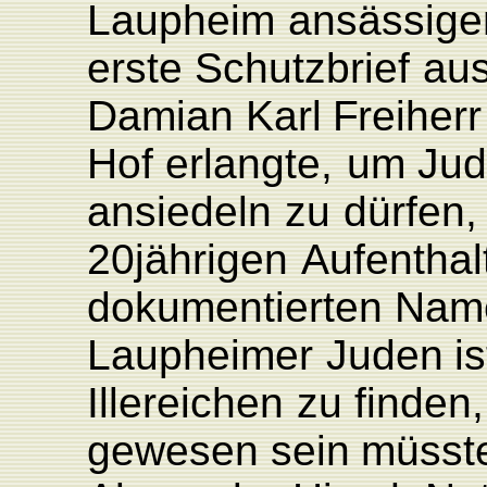
L
aupheim
ansässige
erste Schutzbrief
au
Damian
K
arl
F
reiherr
Hof
erlangte,
um
Ju
ansiedeln
zu
dürfen,
20jährigen
Aufenthal
dokumentierten
Nam
L
aupheimer
Juden
is
Illereichen
zu
fin
den,
gewesen
sein
müsst