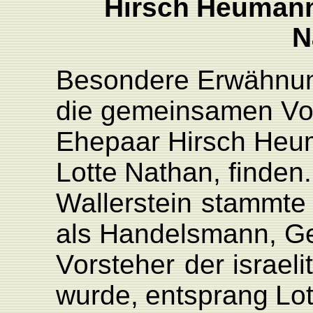
Hirsch
He
N
Besondere
Erwähnu
die
gemeinsamen
V
o
Ehepaar
Hirsch
Heu
L
otte
Nathan,
finden.
W
allerstein
stammte
als
Handelsmann,
Ge
V
orsteher
der
israeli
wurde,
entsprang
L
o