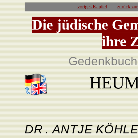
voriges Kapitel
zurück zu
Die jüdische Ge
ihre 
Gedenkbuch 
HEUMA
D
R
.
ANTJ
E
KÖHL